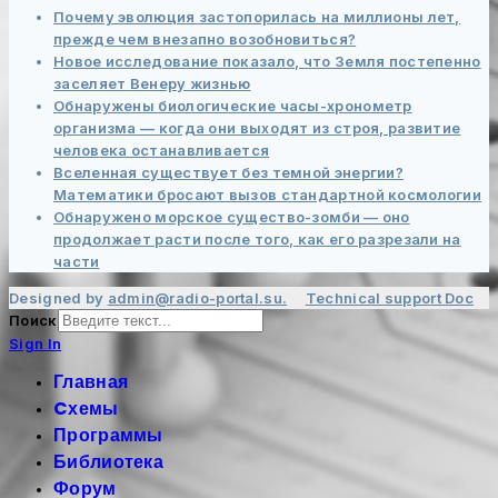
Почему эволюция застопорилась на миллионы лет,
прежде чем внезапно возобновиться?
Новое исследование показало, что Земля постепенно
заселяет Венеру жизнью
Обнаружены биологические часы-хронометр
организма — когда они выходят из строя, развитие
человека останавливается
Вселенная существует без темной энергии?
Математики бросают вызов стандартной космологии
Обнаружено морское существо-зомби — оно
продолжает расти после того, как его разрезали на
части
Designed by
admin@radio-portal.su.
Technical support
Doc
Поиск
Sign In
Главная
Cхемы
Программы
Библиотека
Форум