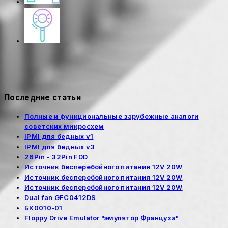
Последние статьи
Полные и функциональные зарубежные аналоги
советских микросхем
IPMI для бедных v1
IPMI для бедных v3
26Pin - 32Pin FDD
Источник бесперебойного питания 12V 20W
Источник бесперебойного питания 12V 20W
Источник бесперебойного питания 12V 20W
Dual fan GFC0412DS
БК0010-01
Floppy Drive Emulator "эмулятор Француза"