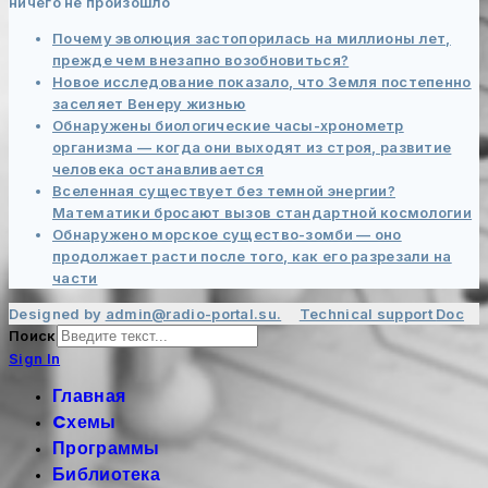
ничего не произошло
Почему эволюция застопорилась на миллионы лет,
прежде чем внезапно возобновиться?
Новое исследование показало, что Земля постепенно
заселяет Венеру жизнью
Обнаружены биологические часы-хронометр
организма — когда они выходят из строя, развитие
человека останавливается
Вселенная существует без темной энергии?
Математики бросают вызов стандартной космологии
Обнаружено морское существо-зомби — оно
продолжает расти после того, как его разрезали на
части
Designed by
admin@radio-portal.su.
Technical support
Doc
Поиск
Sign In
Главная
Cхемы
Программы
Библиотека