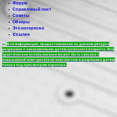
Форум
Справочный лист
Советы
Обзоры
Это интересно
Cсылки
Вся информация, предоставленная на данном ресурсе
разрешена к ознакомлению детям школьного возраста. Все
практическое использование может быть связана с
повышенной электрической опасностью и разрешено детям
только под присмотром взрослых.