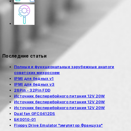
Последние статьи
Полные и функциональные зарубежные аналоги
советских микросхем
IPMI для бедных v1
IPMI для бедных v3
26Pin - 32Pin FDD
Источник бесперебойного питания 12V 20W
Источник бесперебойного питания 12V 20W
Источник бесперебойного питания 12V 20W
Dual fan GFC0412DS
БК0010-01
Floppy Drive Emulator "эмулятор Француза"