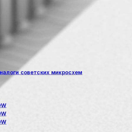
налоги советских микросхем
20W
20W
20W