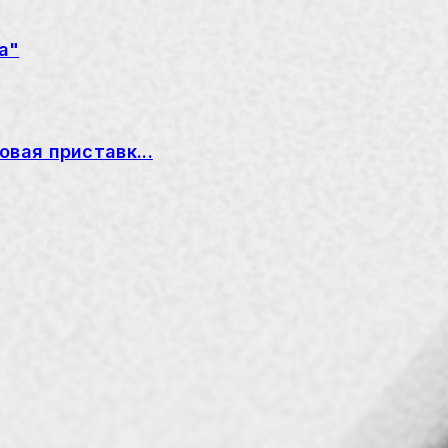
а"
вая приставк...