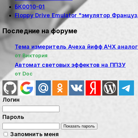
БК0010-01
Floppy Drive Emulator "эмулятор Француз
Последние на форуме
Тема измеритель Ачеха йифф АЧХ аналого
от
Виктория
Автомат световых эффектов на ППЗУ
от
Doc
Логин
Пароль
Показать пароль
Запомнить меня