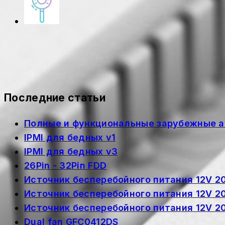
Последние статьи
Полные и функциональные зарубежные а
IPMI для бедных v1
IPMI для бедных v3
26Pin - 32Pin FDD
Источник бесперебойного питания 12V 
Источник бесперебойного питания 12V 
Источник бесперебойного питания 12V 
Dual fan GFC0412DS