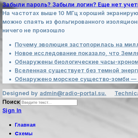
Забыли пароль?
Забыли логин?
Еще нет учет
На частотах выше 10 МГц хороший экранирую
можно спаять из фольгированного изоляцион
ничего не произошло
Почему эволюция застопорилась на милл
Новое исследование показало, что Земл
Обнаружены биологические часы-хрономе
Вселенная существует без темной энер
Обнаружено морское существо-зомби — о
Designed by
admin@radio-portal.su.
Technic
Поиск
Sign In
Главная
Cхемы