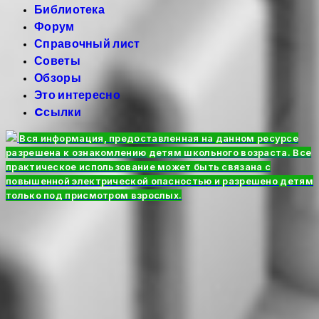
Библиотека
Форум
Справочный лист
Советы
Обзоры
Это интересно
Cсылки
Вся информация, предоставленная на данном ресурсе
разрешена к ознакомлению детям школьного возраста. Все
практическое использование может быть связана с
повышенной электрической опасностью и разрешено детям
только под присмотром взрослых.