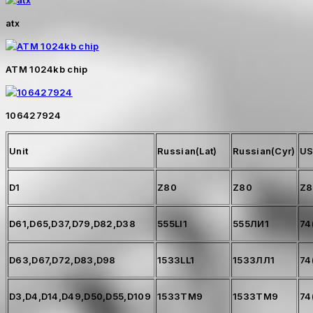
atx
ATM 1024kb chip
106427924
Unit
Russian(Lat)
Russian(Cyr)
U
D1
Z80
Z80
Z8
D61,D65,D37,D79,D82,D38
555LI1
555ЛИ1
74
D63,D67,D72,D83,D98
1533LL1
1533ЛЛ1
74
D3,D4,D14,D49,D50,D55,D109
1533TM9
1533ТМ9
74