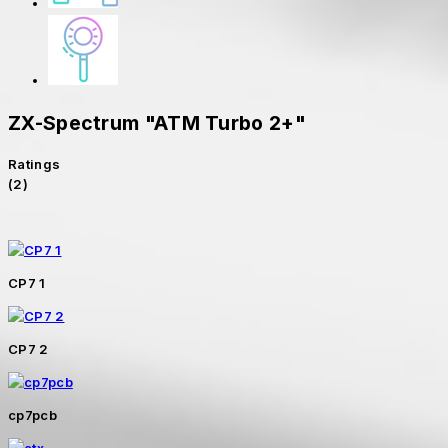
ZX-Spectrum "ATM Turbo 2+"
Ratings
(2)
CP7 1
CP7 2
cp7pcb