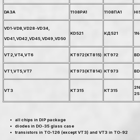
DA3A
1108PA1
1108ПА1
HI
VD1-VD8,VD28-VD34,
KD521
КД521
1N
VD41,VD42,VD45,VD49,VD50
VT2,VT4,VT6
KT972(KT815)
КТ972
BD
VT1,VT5,VT7
KT973(KT814)
КТ973
BD
2N
VT3
KT315
КТ315
2S
all chips in DIP package
diodes in DO-35 glass case
transistors in TO-126 (except VT3) and VT3 in TO-92