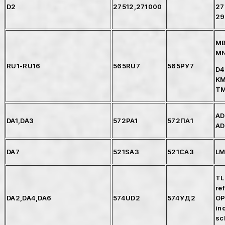
D2
27512,271000
27
29
MB
MN
RU1-RU16
565RU7
565РУ7
D4
KM
TM
AD
DA1,DA3
572PA1
572ПА1
AD
DA7
521SA3
521СА3
LM
TL
re
DA2,DA4,DA6
574UD2
574УД2
OP
in
sc