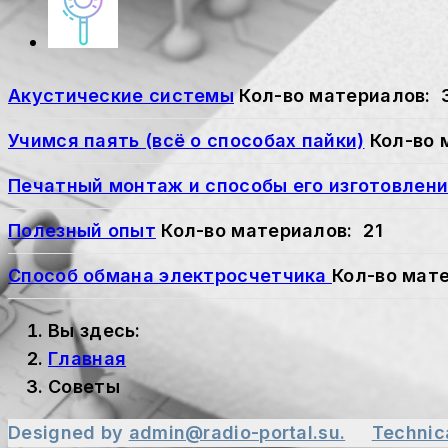
Акустические системы
Кол-во материалов: 
Учимся паять (всё о способах пайки)
Кол-во 
Печатный монтаж и способы его изготовлен
Полезный опыт
Кол-во материалов: 21
Способ обмана электросчетчика
Кол-во мат
Вы здесь:
Главная
Советы
Designed by
admin@radio-portal.su.
Technic