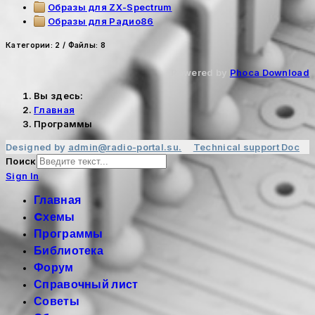
Образы для ZX-Spectrum
Образы для Радио86
Категории: 2
/
Файлы: 8
Powered by
Phoca Download
Вы здесь:
Главная
Программы
Designed by
admin@radio-portal.su.
Technical support
Doc
Поиск
Sign In
Главная
Cхемы
Программы
Библиотека
Форум
Справочный лист
Советы