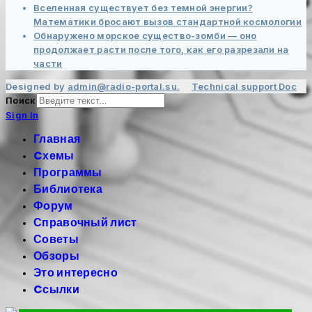
Вселенная существует без темной энергии?
Математики бросают вызов стандартной космологии
Обнаружено морское существо-зомби — оно
продолжает расти после того, как его разрезали на
части
Designed by
admin@radio-portal.su.
Technical support
Doc
Поиск
Sign In
Главная
Cхемы
Программы
Библиотека
Форум
Справочный лист
Советы
Обзоры
Это интересно
Cсылки