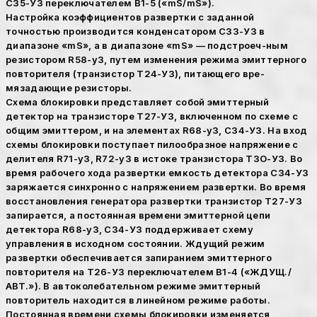
С35-УЗ переключателем В1-5 («mS/mS»).
Настройка коэффициентов развертки с заданной
точностью производится конденсатором СЗЗ-УЗ в
диапазоне «mS», а в диапазоне «mS» — подстроеч-ным
резистором R58-y3, путем изменения режима эмиттерного
повторителя (транзистор Т24-УЗ), питающего вре-
мязадающие резисторы.
Схема блокировки представляет собой эмиттерный
детектор на транзисторе Т27-УЗ, включенном по схеме с
общим эмиттером, и на элементах R68-y3, С34-УЗ. На вход
схемы блокировки поступает пилообразное напряжение с
делителя R71-y3, R72-y3 в истоке транзистора ТЗО-УЗ. Во
время рабочего хода развертки емкость детектора С34-УЗ
заряжается синхронно с напряжением развертки. Во время
восстановления генератора развертки транзистор Т27-УЗ
запирается, а постоянная времени эмиттерной цепи
детектора R68-y3, С34-УЗ поддерживает схему
управления в исходном состоянии. Ждущий режим
развертки обеспечивается запиранием эмиттерного
повторителя на Т26-УЗ переключателем В1-4 («ЖДУЩ./
АВТ.»). В автоколебательном режиме эмиттерный
повторитель находится в линейном режиме работы.
Постоянная времени схемы блокировки изменяется