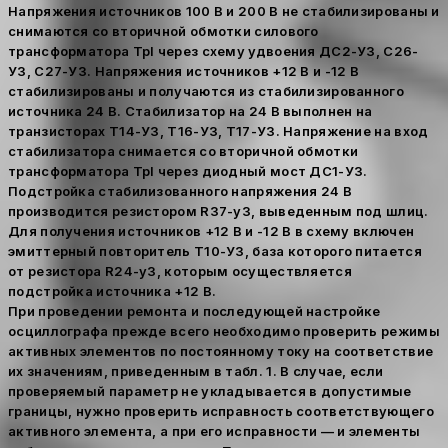
Напряжения источников 100 В и 200 В не стабилизированы и
снимаются со вторичной обмотки силового
трансформатора Tpl через схему удвоения ДС2-УЗ, С26-
УЗ, С27-УЗ. Напряжения источников +12 В и -12 В
стабилизированы и получаются из стабилизированного
источника 24 В. Стабилизатор на 24 В выполнен на
транзисторах Т14-УЗ, Т16-УЗ, Т17-УЗ. Напряжение на вход
стабилизатора снимается со вторичной обмотки
трансформатора Tpl через диодный мост ДС1-УЗ.
Подстройка стабилизованного напряжения 24 В
производится резистором R37-y3, выведенным под шлиц.
Для получения источников +12 В и -12 В в схему включен
эмиттерный повторитель Т10-УЗ, база которого питается
от резистора R24-y3, которым осуществляется
подстройка источника +12 В.
При проведении ремонта и последующей настройке
осциллографа прежде всего необходимо проверить режимы
активных элементов по постоянному току на соответствие
их значениям, приведенным в табл. 1. В случае, если
проверяемый параметр не укладывается в допустимые
границы, нужно проверить исправность соответствующего
активного элемента, а при его исправности — и элементы