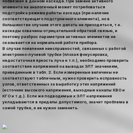
«обвязки» в данном каскаде. При замене активного
элемента на аналогичный может потребоваться
подстройка режима работы каскада (при наличии
соответствующего подстроечного элемента), но в
большинстве случаев этого делать не приходиться, т.к.
каскады охвачены отрицательной обратной связью, и
поэтому разброс параметров активных элементов не
сказывается на нормальной работе прибора.
В случае появления неисправностей, связанных с работой
электронно-лучевой трубки (плохая фокусировка,
недостаточная яркость луча и т.п.), необходимо проверить
соответствие напряжений на выводах ЭЛТ значениям,
приведенным в табл. 2. Если измеренные величины не
соответствуют табличным, нужно проверить исправность
узлов, ответственных за выработку этих напряжений
(источник высокого напряжения, выходные каналы КВО и
КГО и т.д.). Если же подводимые к ЭЛТ напряжения
укладываются в пределы допустимого, значит проблема в
самой трубке, и ее нужно заменить.