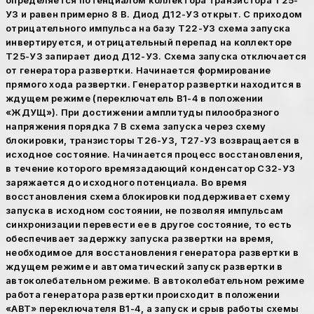
определяется потенциалом коллектора транзистора Т25-
УЗ и равен примерно 8 В. Диод Д12-УЗ открыт. С приходом
отрицательного импульса на базу Т22-УЗ схема запуска
инвертируется, и отрицательный перепад на коллекторе
Т25-УЗ запирает диод Д12-УЗ. Схема запуска отключается
от генератора развертки. Начинается формирование
прямого хода развертки. Генератор развертки находится в
ждущем режиме (переключатель В1-4 в положении
«ЖДУЩ»). При достижении амплитуды пилообразного
напряжения порядка 7 В схема запуска через схему
блокировки, транзисторы Т26-УЗ, Т27-УЗ возвращается в
исходное состояние. Начинается процесс восстановления,
в течение которого времязадающий конденсатор С32-УЗ
заряжается до исходного потенциала. Во время
восстановления схема блокировки поддерживает схему
запуска в исходном состоянии, не позволяя импульсам
синхронизации перевести ее в другое состояние, то есть
обеспечивает задержку запуска развертки на время,
необходимое для восстановления генератора развертки в
ждущем режиме и автоматический запуск развертки в
автоколебательном режиме. В автоколебательном режиме
работа генератора развертки происходит в положении
«АВТ» переключателя В1-4, а запуск и срыв работы схемы