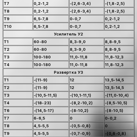
Т7
0,2-1,2
-(2,6-3,4)
-(1,8-2,5)
Т8
0,2-1,2
-(2,6-3,4)
-(1,8-2,5)
Т9
6,5-7,8
0-0,7
0,2-1,2
Т10
6,5-7,8
0-0,7
0,2-1,2
Усилитель У2
Т1
60-80
8,3-9,0
8,8-9,5
Т2
60-80
8,3-9,0
8,8-9,5
ТЗ
100-180
11,0-11,8
11,8-12,3
Т4
100-180
11,0-11,8
11,8-12,3
Развертка УЗ
Т1
-(11-9)
12
13,5-14,5
Т2
-(11-9)
12
13,5-14,5
ТЗ
-(10,5-11,5)
-(10,1-11,1)
-(11,0-10,4)
Т4
-(18-23)
-(8,2-10,2)
-(8,5-10,5)
Т6
-(14,5-17)
-(8-10,2)
-(8-10,5)
Т7
6-6,5
0
0-0,2
Т8
4,5-5,5
-(0,5-0,8)
0
Т9
4,5-5,5
-(0,7-0,9)
-(0,6-0,8)