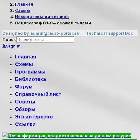
Главная
Cхемы
Измерительная техника
Осцилограф С1-94 своими силами
Designed by
admin@radio-portal.su.
Technical support
Doc
Поиск
Sign In
Главная
Cхемы
Программы
Библиотека
Форум
Справочный лист
Советы
Обзоры
Это интересно
Cсылки
Вся информация, предоставленная на данном ресурсе