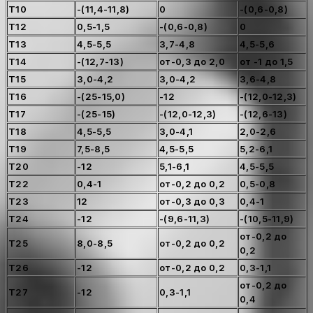
Т10
-(11,4-11,8)
0
-(0,6-0,8)
Т12
0,5-1,5
-(0,6-0,8)
0
Т13
4,5-5,5
3,7-4,8
4,5-5,6
Т14
-(12,7-13)
от-0,3 до 2,0
от -1 до 1,5
Т15
3,0-4,2
3,0-4,2
3,6-4,8
Т16
-(25-15,0)
-12
-(12,0-12,3)
Т17
-(25-15)
-(12,0-12,3)
-(12,6-13)
Т18
4,5-5,5
3,0-4,1
2,0-2,6
Т19
7,5-8,5
4,5-5,5
5,2-6,1
Т20
-12
5,1-6,1
4,5-5,5
Т22
0,4-1
от-0,2 до 0,2
0,5-0,8
Т23
12
от-0,3 до 0,3
0,4-1
Т24
-12
-(9,6-11,3)
-(10,5-11,9)
от-0,2 до
Т25
8,0-8,5
от-0,2 до 0,2
0,2
Т26
-12
от-0,2 до 0,2
0,3-1,1
от-0,2 до
Т27
-12
0,3-1,1
0,4