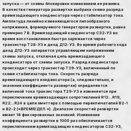
запуска — от схемы блокировки изменением ее режима.
В качестве генератора развертки выбрана схема разряда
времязадающего конденсатора через стабилизатор тока.
Амплитуда линейно изменяющегося пилообразного
напряжения, формируемого генератором развертки, равна
примерно 7 В. Времязадающий конденсатор С32-УЗ во
время восстановления быстро заряжается через
транзистор Т28-УЗ и диод Д12-УЗ. Во время рабочего хода
диод Д12-УЗ запирается управляющим напряжением
схемы запуска, отключая цепь времязадающего
конденсатора от схемы запуска. Разряд конденсатора
происходит через транзистор Т29-УЗ, включенный по
схеме стабилизатора тока. Скорость разряда
времязадающего конденсатора (а, следовательно, и
значение коэффициента развертки) определяется
величиной тока транзистора Т29-УЗ и изменяется при
переключении времязадающих сопротивлений R12...R19,
R22...R24 в цепи эмиттера с помощью переключателей В2-1
и В2-2 («ВРЕМЯ/ДЕЛ.»). Диапазон скоростей развертки
имеет 18 фиксированных значений. Изменение
коэффициента развертки в 1000 раз обеспечивается
переключением времязадающих конденсаторов С32-УЗ,