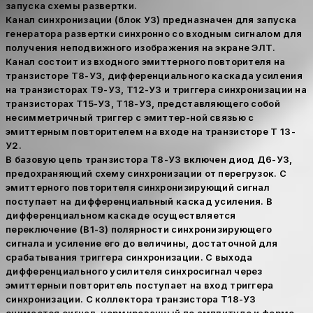
запуска схемы развертки.
Канал синхронизации (блок УЗ) предназначен для запуска
генератора развертки синхронно со входным сигналом для
получения неподвижного изображения на экране ЭЛТ.
Канал состоит из входного эмиттерного повторителя на
транзисторе Т8-УЗ, дифференциального каскада усиления
на транзисторах Т9-УЗ, Т12-УЗ и триггера синхронизации на
транзисторах Т15-УЗ, Т18-УЗ, представляющего собой
несимметричный триггер с эмиттер-ной связью с
эмиттерным повторителем на входе на транзисторе Т 13-
У2.
В базовую цепь транзистора Т8-УЗ включен диод Д6-УЗ,
предохраняющий схему синхронизации от перегрузок. С
эмиттерного повторителя синхронизирующий сигнал
поступает на дифференциальный каскад усиления. В
дифференциальном каскаде осуществляется
переключение (В1-3) полярности синхронизирующего
сигнала и усиление его до величины, достаточной для
срабатывания триггера синхронизации. С выхода
дифференциального усилителя синхросигнал через
эмиттерныи повторитель поступает на вход триггера
синхронизации. С коллектора транзистора Т18-УЗ