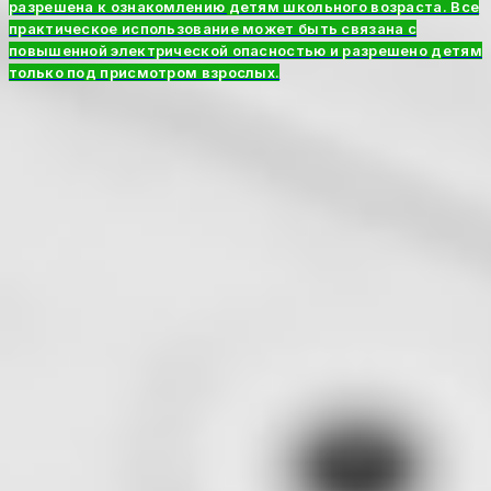
разрешена к ознакомлению детям школьного возраста. Все
практическое использование может быть связана с
повышенной электрической опасностью и разрешено детям
только под присмотром взрослых.