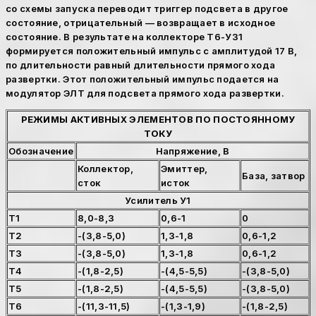
со схемы запуска переводит триггер подсвета в другое
состояние, отрицательный — возвращает в исходное
состояние. В результате на коллекторе Т6-У31
формируется положительный импульс с амплитудой 17 В,
по длительности равный длительности прямого хода
развертки. Этот положительный импульс подается на
модулятор ЭЛТ для подсвета прямого хода развертки.
РЕЖИМЫ АКТИВНЫХ ЭЛЕМЕНТОВ ПО ПОСТОЯННОМУ
ТОКУ
Обозначение
Напряжение, В
Коллектор,
Эмиттер,
База, затвор
сток
исток
Усилитель У1
Т1
8,0-8,3
0,6-1
0
Т2
-(3,8-5,0)
1,3-1,8
0,6-1,2
ТЗ
-(3,8-5,0)
1,3-1,8
0,6-1,2
Т4
-(1,8-2,5)
-(4,5-5,5)
-(3,8-5,0)
Т5
-(1,8-2,5)
-(4,5-5,5)
-(3,8-5,0)
Т6
-(11,3-11,5)
-(1,3-1,9)
-(1,8-2,5)