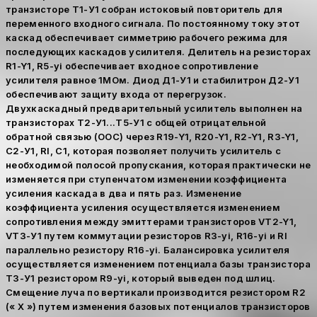
транзисторе Т1-У1 собран истоковый повторитель для
переменного входного сигнала. По постоянному току этот
каскад обеспечивает симметрию рабочего режима для
последующих каскадов усилителя. Делитель на резисторах
R1-Y1, R5-yi обеспечивает входное сопротивление
усилителя равное 1МОм. Диод Д1-У1 и стабилитрон Д2-У1
обеспечивают защиту входа от перегрузок.
Двухкаскадный предварительный усилитель выполнен на
транзисторах Т2-У1...Т5-У1 с общей отрицательной
обратной связью (ООС) через R19-Y1, R20-Y1, R2-Y1, R3-Y1,
С2-У1, Rl, C1, которая позволяет получить усилитель с
необходимой полосой пропускания, которая практически не
изменяется при ступенчатом изменении коэффициента
усиления каскада в два и пять раз. Изменение
коэффициента усиления осуществляется изменением
сопротивления между эмиттерами транзисторов VT2-Y1,
VT3-У1 путем коммутации резисторов R3-yi, R16-yi и Rl
параллельно резистору R16-yi. Балансировка усилителя
осуществляется изменением потенциала базы транзистора
ТЗ-У1 резистором R9-yi, который выведен под шлиц.
Смещение луча по вертикали производится резистором R2
(« X ») путем изменения базовых потенциалов транзисторов