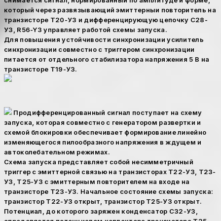
снимается сигнал, нормированный по амплитуде и форме,
который через развязывающий эмиттерныи повторитель на
транзисторе Т20-УЗ и дифференцирующую цепочку С28-
УЗ, R56-Y3 управляет работой схемы запуска.
Для повышения устойчивости синхронизации усилитель
синхронизации совместно с триггером синхронизации
питается от отдельного стабилизатора напряжения 5 В на
транзисторе Т19-УЗ.
Продифференцированный сигнал поступает на схему
запуска, которая совместно с генератором развертки и
схемой блокировки обеспечивает формирование линейно
изменяющегося пилообразного напряжения в ждущем и
автоколебательном режимах.
Схема запуска представляет собой несимметричный
триггер с эмиттерной связью на транзисторах Т22-УЗ, Т23-
УЗ, Т25-УЗ с эмиттерным повторителем на входе на
транзисторе Т23-УЗ. Начальное состояние схемы запуска:
транзистор Т22-УЗ открыт, транзистор Т25-УЗ открыт.
Потенциал, до которого заряжен конденсатор С32-УЗ,