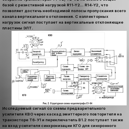
базой с резистивной нагрузкой R11-Y2... R14-Y2, что
позволяет достичь необходимой полосы пропускания всего
канала вертикального отклонения. С коллекторных
нагрузок сигнал поступает на вертикальные отклоняющие
пластины ЭЛТ.
Исследуемый сигнал со схемы предварительного
усилителя КВО через каскад эмиттерного повторителя на
транзисторе Т6-У1 и переключатель В1.2 поступает также
на вход усилителя синхронизации КГО для синхронного