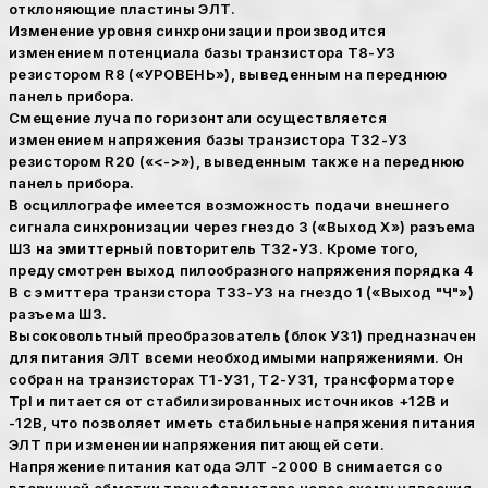
отклоняющие пластины ЭЛТ.
Изменение уровня синхронизации производится
изменением потенциала базы транзистора Т8-УЗ
резистором R8 («УРОВЕНЬ»), выведенным на переднюю
панель прибора.
Смещение луча по горизонтали осуществляется
изменением напряжения базы транзистора Т32-УЗ
резистором R20 («<->»), выведенным также на переднюю
панель прибора.
В осциллографе имеется возможность подачи внешнего
сигнала синхронизации через гнездо 3 («Выход X») разъема
ШЗ на эмиттерный повторитель Т32-УЗ. Кроме того,
предусмотрен выход пилообразного напряжения порядка 4
В с эмиттера транзистора ТЗЗ-УЗ на гнездо 1 («Выход "Ч"»)
разъема ШЗ.
Высоковольтный преобразователь (блок У31) предназначен
для питания ЭЛТ всеми необходимыми напряжениями. Он
собран на транзисторах Т1-У31, Т2-У31, трансформаторе
Tpl и питается от стабилизированных источников +12В и
-12В, что позволяет иметь стабильные напряжения питания
ЭЛТ при изменении напряжения питающей сети.
Напряжение питания катода ЭЛТ -2000 В снимается со