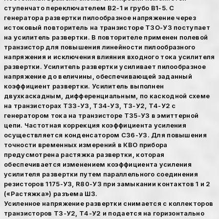
ступенчато переключателем В2-1 и грубо В1-5. С
генератора развертки пилообразное напряжение через
истоковый повторитель на транзисторе ТЗО-УЗ поступает
на усилитель развертки. В повторителе применен полевой
транзистор для повышения линейности пилообразного
напряжения и исключения влияния входного тока усилителя
развертки. Усилитель развертки усиливает пилообразное
напряжение до величины, обеспечивающей заданный
коэффициент развертки. Усилитель выполнен
двухкаскадным, дифференциальным, по каскодной схеме
на транзисторах ТЗЗ-УЗ, Т34-УЗ, ТЗ-У2, Т4-У2 с
генератором тока на транзисторе Т35-УЗ в эмиттерной
цепи. Частотная коррекция коэффициента усиления
осуществляется конденсатором С36-УЗ. Для повышения
точности временных измерений в КВО прибора
предусмотрена растяжка развертки, которая
обеспечивается изменением коэффициента усиления
усилителя развертки путем параллельного соединения
резисторов 1175-УЗ, R80-УЗ при замыкании контактов 1 и 2
(«Растяжка») разъема ШЗ.
Усиленное напряжение развертки снимается с коллекторов
транзисторов ТЗ-У2, Т4-У2 и подается на горизонтально