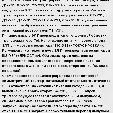
вторичной обмотки трансформатора через схему удвоения
Д1-У31, Д5-У31, С7-У31, С8-У31. Напряжение питания
модулятора ЭЛТ снимается с другой вторичной обмотки
трансформатора также через схему умножения Д2-У31,
ДЗ-У31, Д4-У31, СЗ-У31, С4-У31, С5-У31. Для уменьшения
влияния преобразователя на источники питания применен
эмиттерный повторитель ТЗ-У31.
Питание накала ЭЛТ производится от отдельной обмотки
трансформатора Tpl. Напряжение питания первого анода
ЭЛТ снимается с резистора 1110-У31 («ФОКУСИРОВКА»).
Регулирование яркости луча ЭЛТ производится резистором
Ш8-У31 («ЯРКОСТЬ»). Оба резистора выведены на
переднюю панель осциллографа. Напряжение питания
второго анода ЭЛТ снимается с резистора Ш9-У2 (выведен
под шлиц).
Схема подсвета в осциллографе представляет собой
симметричный триггер, питаемый от отдельного источника
30 В относительно источника питания катода -2000 В, и
выполнена на транзисторах Т4-У31, Т6-У31. Запуск
триггера осуществляется положительным импульсом,
снимаемым с эмиттера транзистора Т23-УЗ схемы
запуска. Исходное состояние триггера подсвета Т4-У31
открыт, Т6-У31 закрыт. Положительный перепад импульса