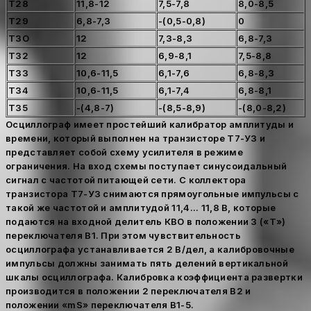
Т28
11,8-12
7,5-7,8
8,0-8,5
Т29
6,8-7,3
-(0,5-0,8)
0
ТЗО
12
7,3-8,3
6,8-7,3
Т32
12
6,9-8,1
7,5-8,8
ТЗЗ
10,6-11,5
6,1-7,6
6,8-8,3
Т34
10,6-11,5
6,1-7,4
6,8-8,1
Т35
-(4,8-7)
-(8,5-8,9)
-(8,0-8,2)
Осциллограф имеет простейший калибратор амплитуды и
времени, который выполнен на транзисторе Т7-УЗ и
представляет собой схему усилителя в режиме
ограничения. На вход схемы поступает синусоидальный
сигнал с частотой питающей сети. С коллектора
транзистора Т7-УЗ снимаются прямоугольные импульсы с
такой же частотой и амплитудой 11,4... 11,8 В, которые
подаются на входной делитель КВО в положении 3 («Т»)
переключателя В1. При этом чувствительность
осциллографа устанавливается 2 В/дел, а калибровочные
импульсы должны занимать пять делений вертикальной
шкалы осциллографа. Калибровка коэффициента развертки
производится в положении 2 переключателя В2 и
положении «mS» переключателя В1-5.