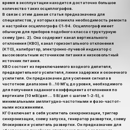
время в эксплуатации находится достаточно большое
количество таких осциллографов.
В связи с этим данная статья предназначена для
специалистов, у которых возникла необходимость ремонта
и настройки осциллографа С1-94. Осциллограф имеет
обычную для приборов подобного класса структурную
схему (рис. 2). Она содержит канал вертикального
отклонения (КВО), канал горизонтального отклонения
(КТО), калибратор, электронно-лучевой индикатор с
высоковольтным источником питания и низковольтный
источник питания.
КВО состоит из переключаемого входного делителя,
предварительного усилителя, линии задержки и оконечного
усилителя. Он предназначен для усиления сигнала в
частотном диапазоне 0...10 МГц до уровня, необходимого
для получения заданного коэффициента отклонения по
вертикали (10 мВ/дел ... 5 В/дел с шагом 1-2-5), с
минимальными амплитудно-частотными и фазо-частот-
ными искажениями.
КГО включает в себя усилитель синхронизации, триггер
синхронизации, схему запуска, генератор развертки, схему
блокировки и усилитель развертки. Он предназначен для