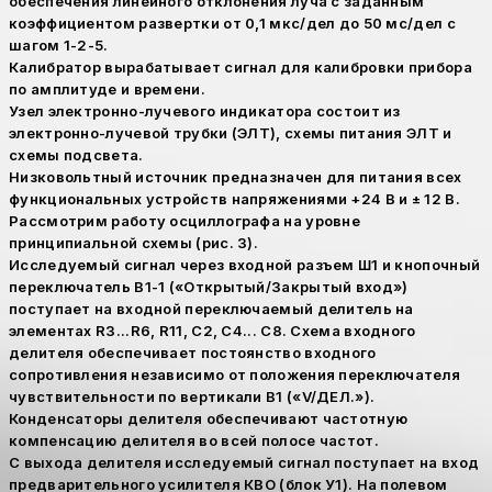
обеспечения линейного отклонения луча с заданным
коэффициентом развертки от 0,1 мкс/дел до 50 мс/дел с
шагом 1-2-5.
Калибратор вырабатывает сигнал для калибровки прибора
по амплитуде и времени.
Узел электронно-лучевого индикатора состоит из
электронно-лучевой трубки (ЭЛТ), схемы питания ЭЛТ и
схемы подсвета.
Низковольтный источник предназначен для питания всех
функциональных устройств напряжениями +24 В и ± 12 В.
Рассмотрим работу осциллографа на уровне
принципиальной схемы (рис. 3).
Исследуемый сигнал через входной разъем Ш1 и кнопочный
переключатель В1-1 («Открытый/Закрытый вход»)
поступает на входной переключаемый делитель на
элементах R3...R6, R11, С2, С4... С8. Схема входного
делителя обеспечивает постоянство входного
сопротивления независимо от положения переключателя
чувствительности по вертикали В1 («V/ДЕЛ.»).
Конденсаторы делителя обеспечивают частотную
компенсацию делителя во всей полосе частот.
С выхода делителя исследуемый сигнал поступает на вход
предварительного усилителя КВО (блок У1). На полевом