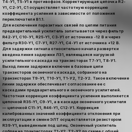
Т4-У1, Т5-У1 в противофазе. Корректирующая цепочка R2-
Y1, С2-У1, С1 осуществляет частотную коррекцию
коэффициента усиления в зависимости от положения
переключателя В1.1.
Для исключения паразитных связей по цепям питания
предварительный усилитель запитывается через фильтр
R42-У1, С10-У1, R25-Y1, СЗ-У1 от источника -12 В и через
фильтр R30-Y1, С7-У1, R27-Y1, С4-У1 от источника +12 В.
Для задержки сигнала относительно начала развертки
введена линия задержки Л31, являющаяся нагрузкой
усилительного каскада на транзисторах Т7-У1, Т8-У1.
Выход линии задержки включен в базовые цепи
транзисторов оконечного каскада, собранного на
транзисторах Т9-У1, Т10-У1, Т1-У2, Т2-У2. Такое включение
линии задержки обеспечивает согласование ее с
каскадами предварительного и оконечного усилителей.
Частотная коррекция коэффициента усиления выполняется
цепочкой R35-Y1, С9-У1, а в каскаде оконечного усилителя
— цепочкой С11-У1, R46-Y1, С12-У1. Коррекция
калиброванных значений коэффициента отклонения при
эксплуатации и смене ЭЛТ осуществляется резистором
R39-Y1, выведенным под шлиц. Оконечный усилитель
собран на транзисторах Т1-У2, Т2-У2 по схеме с общей