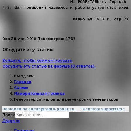
М. РОЗЕНТАЛЬ г. Горький 
P.S. Для повышения надежности работы устройства вход 
Радио №8 1987 г. стр.27
Doc
29 мая 2010
Просмотров: 4761
Обсудить эту статью
Войдите, чтобы комментировать
Обсудить эту статью на форуме (0 ответов).
Вы здесь:
Главная
Cхемы
Измерительная техника
Генератор сигналов для регулировки телевизоров
Designed by
admin@radio-portal.su.
Technical support
Doc
Поиск
Sign In
Главная