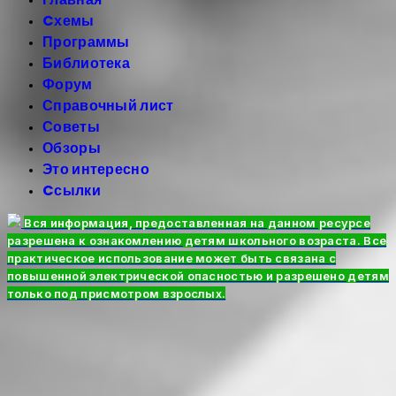
Cхемы
Программы
Библиотека
Форум
Справочный лист
Советы
Обзоры
Это интересно
Cсылки
Вся информация, предоставленная на данном ресурсе
разрешена к ознакомлению детям школьного возраста. Все
практическое использование может быть связана с
повышенной электрической опасностью и разрешено детям
только под присмотром взрослых.