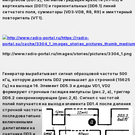
вертикальных (DD7.1) и горизонтальных (DD6.1) линий
сетчатого поля, сумматоры (VD3-VD8, R8, R9) и эмиттерный
повторитель (VT1).
http://www.radio-portal.ru/images/stories/pictures/3304_1.png
Генератор вырабатывает сигнал образцовой частоты 500
кГц, которую делитель DD2 уменьшает до строчной (15625
Гц) на выходе 16. Элемент DD5.3 и диоды VD1, VD2
формируют строчные гасящие импульсы (рис.2, а), триггер
DD6.2 синхронизирующие (рис.2,6). Сигнал с частотой
полей получается на выходе элемента D
D1.4 после деления
строчной частоты
последовательно
включенными
делителями на
счетчике DD3 и