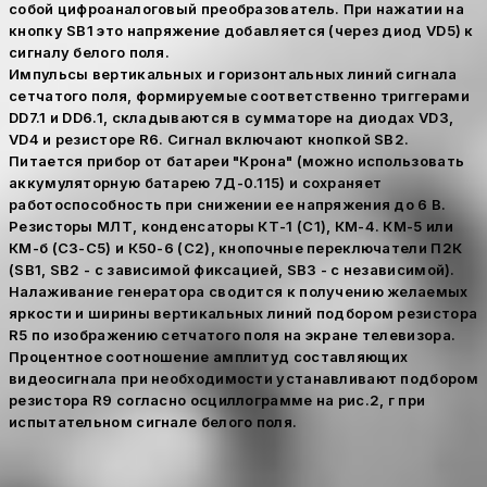
собой цифроаналоговый преобразователь. При нажатии на
кнопку SB1 это напряжение добавляется (через диод VD5) к
сигналу белого поля.
Импульсы вертикальных и горизонтальных линий сигнала
сетчатого поля, формируемые соответственно триггерами
DD7.1 и DD6.1, складываются в сумматоре на диодах VD3,
VD4 и резисторе R6. Сигнал включают кнопкой SB2.
Питается прибор от батареи "Крона" (можно использовать
аккумуляторную батарею 7Д-0.115) и сохраняет
работоспособность при снижении ее напряжения до 6 В.
Резисторы МЛТ, конденсаторы КТ-1 (С1), КМ-4. КМ-5 или
КМ-б (С3-С5) и К50-6 (С2), кнопочные переключатели П2К
(SB1, SB2 - с зависимой фиксацией, SB3 - с независимой).
Налаживание генератора сводится к получению желаемых
яркости и ширины вертикальных линий подбором резистора
R5 по изображению сетчатого поля на экране телевизора.
Процентное соотношение амплитуд составляющих
видеосигнала при необходимости устанавливают подбором
резистора R9 согласно осциллограмме на рис.2, г при
испытательном сигнале белого поля.