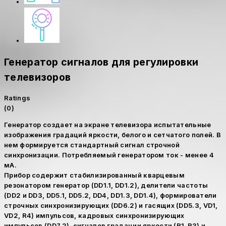
Генератор сигналов для регулировки
телевизоров
Ratings
(0)
Генератор создает на экране телевизора испытательные
изображения градаций яркости, белого и сетчатого полей. В
нем формируется стандартный сигнал строчной
синхронизации. Потребляемый генератором ток - менее 4
мА.
Прибор содержит стабилизированный кварцевым
резонатором генератор (DD1.1, DD1.2), делители частоты
(DD2 и DD3, DD5.1, DD5.2, DD4, DD1.3, DD1.4), формирователи
строчных синхронизирующих (DD6.2) и гасящих (DD5.3, VD1,
VD2, R4) импульсов, кадровых синхронизирующих
импульсов (DD7.2), сигналов градации яркости (R1-R3) и