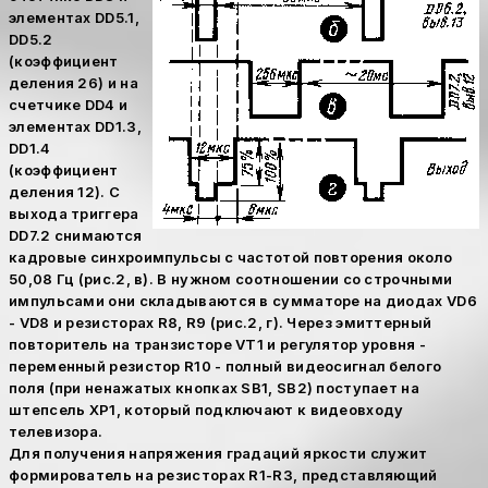
элементах DD5.1,
DD5.2
(коэффициент
деления 26) и на
счетчике DD4 и
элементах DD1.3,
DD1.4
(коэффициент
деления 12). С
выхода триггера
DD7.2 снимаются
кадровые синхроимпульсы с частотой повторения около
50,08 Гц (рис.2, в). В нужном соотношении со строчными
импульсами они складываются в сумматоре на диодах VD6
- VD8 и резисторах R8, R9 (рис.2, г). Через эмиттерный
повторитель на транзисторе VT1 и регулятор уровня -
переменный резистор R10 - полный видеосигнал белого
поля (при ненажатых кнопках SB1, SB2) поступает на
штепсель ХР1, который подключают к видеовходу
телевизора.
Для получения напряжения градаций яркости служит
формирователь на резисторах R1-R3, представляющий