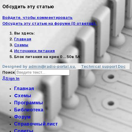
Обсудить эту статью
Войдите, чтобы комментировать
Обсудить эту статью на форуме (0 ответов).
Вы здесь:
Главная
Cхемы
Источники питания
Блок питания на крен 0...50в 5А
Designed by
admin@radio-portal.su.
Technical support
Doc
Поиск
Sign In
Главная
Cхемы
Программы
Библиотека
Форум
Справочный лист
Советы