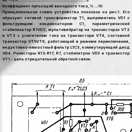
на -15% .....................................................3
Коэффициент пульсаций выходного тока, % ...10
Принципиальная схема устройства показана на рис.1. Его
образуют сетевой трансформатор Т1, выпрямитель VD1 с
фильтрующим конденсатором С1, параметрический
стабилизатор R1VD2, мультивибратор на транзисторах VT2
и VT3 с усилителем тока на транзисторе VT4, составной
транзистор VT5VT6, работающий в режиме переключения,
индуктивно-емкостный фильтр L1C3, коммутирующий диод
VD4. Резисторы R13-R17, R7, стабилитрон VD3 и транзистор
VT1 - цепь отрицательной обратной связи.