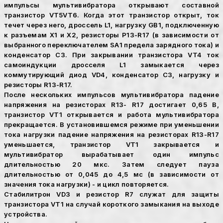
импульсы мультивибратора открывают составной
транзистор VT5VT6. Когда этот транзистор открыт, ток
течет через него, дроссель L1, нагрузку GB1, подключенную
к разъемам X1 и Х2, резисторы Р13-R17 (в зависимости от
выбранного переключателем SА1 предела зарядного тока) и
конденсатор С3. При закрывании транзистора VT4 ток
самоиндукции дросселя L1 замыкается через
коммутирующий диод VD4, конденсатор С3, нагрузку и
резисторы R13-R17.
После нескольких импульсов мультивибратора падение
напряжения на резисторах R13- R17 достигает 0,65 В,
транзистор VT1 открывается и работа мультивибратора
прекращается. В установившемся режиме при уменьшении
тока нагрузки падение напряжения на резисторах R13-R17
уменьшается, транзистор VT1 закрывается и
мультивибратор вырабатывает один импульс
длительностью 20 мкс. Затем следует пауза
длительностью от 0,045 до 4,5 мс (в зависимости от
значения тока нагрузки) - и цикл повторяется.
Стабилитрон VD3 и резистор R7 служат для защиты
транзистора VT1 на случай короткого замыкания на выходе
устройства.