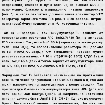
резисторного дешифратора VD3-VD6, R4 сохраняется
напряжение, близкое к нулю (лог. 0), на выходе DD3.4 -
напряжение, близкое к напряжению питания микросхем
(лог. 1), и через открытый до насыщения транзистор VT2
генератор зарядного тока (на рис. 118 он обведен штрих-
пунктиром) будет подключен к +U, источника питания.
Ток Iз - зарядный ток аккумулятора - зависит от
сопротивления резистора R10; Iз@2,7/R10 (Iз - в амперах,
R10 - в омах). Так, если Iз=0,35 А (заряжается аккумулятор
типа НКБН-3,5), то сопротивление резистора R10 должно
быть: R10=2,7/0,35@7,7 Ом (мощность, которая будет
рассеиваться на нем, - Pr10=(Iз^2)·R10=(0,35^2)·7,7@1 Вт). А
если Iз=0,045 А (таким током заряжают аккумуляторы типа
ЦНК-0,45), то R10=2,7/0,045=60 Ом (Рк10<0,25 Вт).
Зарядный ток Iз останется неизменным на протяжении
всех 15-ти часов при условии, что Uип-Uак max>6 В, где Uак
max - напряжение на аккумуляторе в конце зарядки. Так
при зарядке 6-вольтного аккумулятора типа НКН (для его
пяти банок Uак max@5·1,5=7,5 В) напряжение источника
питания должно быть Uипі13,5 В (7,5+6). Однако не следует
брать Uип с очень большим превышением над Uак max, так