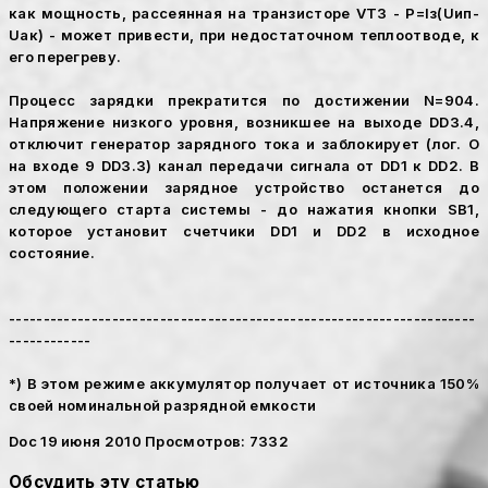
как мощность, рассеянная на транзисторе VT3 - Р=Iз(Uип-
Uак) - может привести, при недостаточном теплоотводе, к
его перегреву.
Процесс зарядки прекратится по достижении N=904.
Напряжение низкого уровня, возникшее на выходе DD3.4,
отключит генератор зарядного тока и заблокирует (лог. О
на входе 9 DD3.3) канал передачи сигнала от DD1 к DD2. В
этом положении зарядное устройство останется до
следующего старта системы - до нажатия кнопки SB1,
которое установит счетчики DD1 и DD2 в исходное
состояние.
--------------------------------------------------------------------
------------
*) В этом режиме аккумулятор получает от источника 150%
своей номинальной разрядной емкости
Doc
19 июня 2010
Просмотров: 7332
Обсудить эту статью