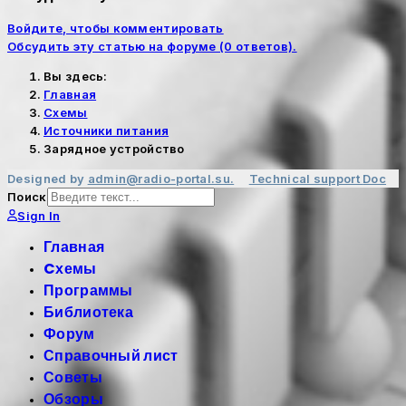
Войдите, чтобы комментировать
Обсудить эту статью на форуме (0 ответов).
Вы здесь:
Главная
Cхемы
Источники питания
Зарядное устройство
Designed by
admin@radio-portal.su.
Technical support
Doc
Поиск
Sign In
Главная
Cхемы
Программы
Библиотека
Форум
Справочный лист
Советы
Обзоры