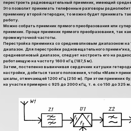
перестроить радиовещательный приемник, имеющий средне
Это позволит принимать телефонные разговоры радиолюбите
приемнику второй гетеродин, то можно будет принимать та
работу.
Можно собрать приемник прямого преобразования или супе
приемник. Проще приемник прямого преобразования, так как
промежуточной частоты.
Перестройка приемника со средневолновым диапазоном на
диапазон. Для перестройки радиовещательного приемн'ика
средневолновый диапазон, следует настроить его на радио
работающую на частоту 1600 кГц (187,5 м).
Затем, постепенно вывинчивая сердечник катушки гетероди
настройки, добиться такого положения, чтобы «Маяк» прин
шкалы, отмечающей 1200 кГц (250 м). При этом приемник б
на участке примерно с 925 до 2000 кГц, т. е. со 150 до 325 м