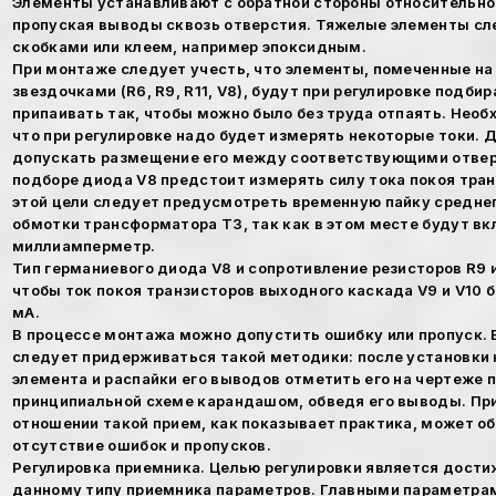
Элементы устанавливают с обратной стороны относительно
пропуская выводы сквозь отверстия. Тяжелые элементы сл
скобками или клеем, например эпоксидным.
При монтаже следует учесть, что элементы, помеченные на с
звездочками (R6, R9, R11, V8), будут при регулировке подби
припаивать так, чтобы можно было без труда отпаять. Необ
что при регулировке надо будет измерять некоторые токи. 
допускать размещение его между соответствующими отвер
подборе диода V8 предстоит измерять силу тока покоя транз
этой цели следует предусмотреть временную пайку средне
обмотки трансформатора Т3, так как в этом месте будут в
миллиамперметр.
Тип германиевого диода V8 и сопротивление резисторов R9 и
чтобы ток покоя транзисторов выходного каскада V9 и V10 бы
мА.
В процессе монтажа можно допустить ошибку или пропуск. 
следует придерживаться такой методики: после установки 
элемента и распайки его выводов отметить его на чертеже п
принципиальной схеме карандашом, обведя его выводы. Пр
отношении такой прием, как показывает практика, может о
отсутствие ошибок и пропусков.
Регулировка приемника. Целью регулировки является дост
данному типу приемника параметров. Главными параметра