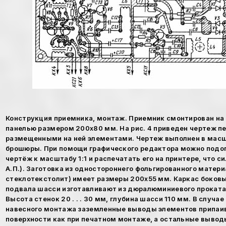
Конструкция приемника, монтаж. Приемник смонтирован на 
панелью размером 200х80 мм. На рис. 4 приведен чертеж п
размещенными на ней элементами. Чертеж выполнен в масшт
брошюры. При помощи графического редактора можно подо
чертёж к масштабу 1:1 и распечатать его на принтере, что с
А.П.). Заготовка из одностороннего фольгированного матери
стеклотекстолит) имеет размеры 200х55 мм. Каркас боковы
подвала шасси изготавливают из дюралюминиевого проката 
Высота стенок 20 . . . 30 мм, глубина шасси 110 мм. В случа
навесного монтажа заземленные выводы элементов припаи
поверхности как при печатном монтаже, а остальные вывод