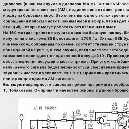
диапазон (в нашем случае в диапазон 160 м). Сигнал SSB по
модулированного сигнала (AM), подавляя или отфильтровыв
и одну из боковых полос. Это очень выгодно с точки зрения 
сокращения полосы частот, занимаемой в эфире, что ведет 
станций, которые могут работать без взаимных помех.
На 160 метрах принято излучать нижнюю боковую полосу. Ш
излучения в системе SSB составляет 2700 Гц. Сигнал SSB б
приемником, собранным по схеме, соответствующей структ
приведенной на рис. 1, в том случае, когда частота гетероди
гармоника совпадают с подавленной несущей f0 . Происход
восстановления несущей в месте приема. При этом колебан
излучаемого сигнала будут переноситься смесителем прием
звуковых частот и усиливаться в УНЧ. Приемник практическ
пригоден для приема AM сигналов.
Большую популярность завоевал приемник прямого преобраз
Т. Поляковым. Он принят в качестве основы в данной брошю