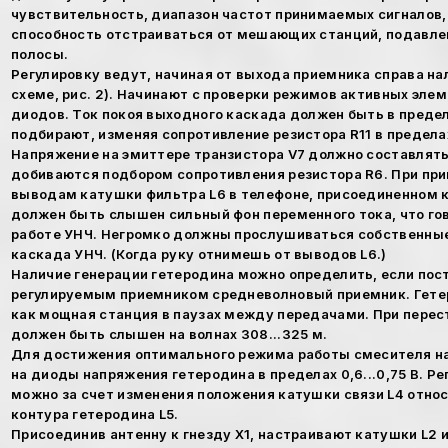
чувствительность, диапазон частот принимаемых сигналов,
способность отстраиваться от мешающих станций, подавле
полосы.
Регулировку ведут, начиная от выхода приемника справа на
схеме, рис. 2). Начинают с проверки режимов активных элем
диодов. Ток покоя выходного каскада должен быть в пределах
подбирают, изменяя сопротивление резистора R11 в пределах
Напряжение на эмиттере транзистора V7 должно составлять 1,
добиваются подбором сопротивления резистора R6. При при
выводам катушки фильтра L6 в телефоне, присоединенном к
должен быть слышен сильный фон переменного тока, что го
работе УНЧ. Негромко должны прослушиваться собственны
каскада УНЧ. (Когда руку отнимешь от выводов L6.)
Наличие генерации гетеродина можно определить, если пос
регулируемым приемником средневолновый приемник. Гет
как мощная станция в паузах между передачами. При перес
должен быть слышен на волнах 308...325 м.
Для достижения оптимального режима работы смесителя н
на диоды напряжения гетеродина в пределах 0,6...0,75 В. Р
можно за счет изменения положения катушки связи L4 отно
контура гетеродина L5.
Присоединив антенну к гнезду X1, настраивают катушки L2 