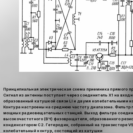
Принципиальная электрическая схема приемника прямого пре
Сигнал из антенны поступает через соединитель X1 на входн
образованный катушкой связи LI и двумя колебательными ко
Контура настроены на среднюю частоту диапазона. Фильтр 
мощных радиовещательных станций. Выход фильтра соедин
высокочастотного (ВЧ) фазовращателя, образованного резис
конденсатором С2. Гетеродин, собранный на транзисторе V
колебательный контур, состоящий из катушки