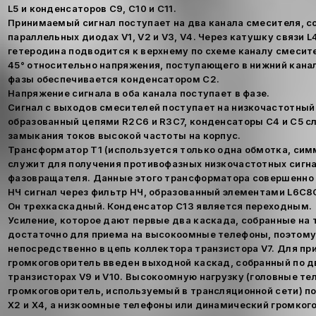
L5 и конденсаторов С9, С10 и C11.
Принимаемый сигнал поступает на два канала смесителя, со
параллельных диодах V1, V2 и V3, V4. Через катушку связи 
гетеродина подводится к верхнему по схеме каналу смесит
45° относительно напряжения, поступающего в нижний кана
фазы обеспечивается конденсатором С2.
Напряжение сигнала в оба канала поступает в фазе.
Сигнал с выходов смесителей поступает на низкочастотный
образованный цепями R2C6 и R3C7, конденсаторы С4 и С5 с
замыкания токов высокой частоты на корпус.
Трансформатор Т1 (используется только одна обмотка, сим
служит для получения противофазных низкочастотных сигна
фазовращателя. Данные этого трансформатора совершенно
НЧ сигнал через фильтр НЧ, образованный элементами L6C8C
Он трехкаскадный. Конденсатор С13 является переходным.
Усиление, которое дают первые два каскада, собранные на т
достаточно для приема на высокоомные телефоны, поэтому
непосредственно в цепь коллектора транзистора V7. Для пр
громкоговоритель введен выходной каскад, собранный по д
транзисторах V9 и V10. Высокоомную нагрузку (головные те
громкоговоритель, используемый в трансляционной сети) п
Х2 и Х4, а низкоомные телефоны или динамический громкого