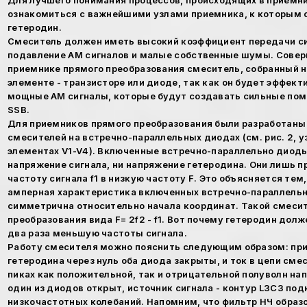
Для лучшего понимания процессов, происходящих в приемни
ознакомиться с важнейшими узлами приемника, к которым 
гетеродин.
Смеситель должен иметь высокий коэффициент передачи си
подавление AM сигналов и малые собственные шумы. Совер
приемнике прямого преобразования смеситель, собранный 
элементе - транзисторе или диоде, так как он будет эффек
мощные AM сигналы, которые будут создавать сильные пом
SSB.
Для приемников прямого преобразования были разработаны
смесителей на встречно-параллельных диодах (см. рис. 2, у
элементах V1-V4). Включенные встречно-параллельно диоды
напряжение сигнала, ни напряжение гетеродина. Они лишь 
частоту сигнала f1 в низкую частоту F. Это объясняется тем
амперная характеристика включенных встречно-параллельн
симметрична относительно начала координат. Такой смеси
преобразования вида F= 2f2 - f1. Вот почему гетеродин долж
два раза меньшую частоты сигнала.
Работу смесителя можно пояснить следующим образом: при
гетеродина через нуль оба диода закрыты, и ток в цепи сме
пиках как положительной, так и отрицательной полуволн на
один из диодов открыт, источник сигнала - контур L3C3 по
низкочастотных колебаний. Напомним, что фильтр НЧ образ