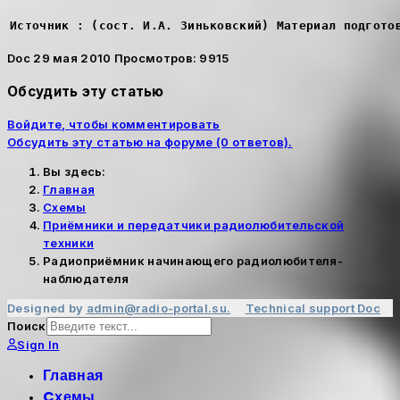
Источник : (сост. И.А. Зиньковский) Материал подгото
Doc
29 мая 2010
Просмотров: 9915
Обсудить эту статью
Войдите, чтобы комментировать
Обсудить эту статью на форуме (0 ответов).
Вы здесь:
Главная
Cхемы
Приёмники и передатчики радиолюбительской
техники
Радиоприёмник начинающего радиолюбителя-
наблюдателя
Designed by
admin@radio-portal.su.
Technical support
Doc
Поиск
Sign In
Главная
Cхемы