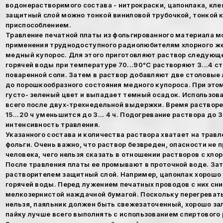
водонерастворимого состава - нитрокраски, цапонлака, клея 
защитный слой можно тонкой виниловой трубочкой, тонкой ки
приспособлением.
Травление печатной платы из фольгированного материала м
применения труднодоступного радиолюбителям хлорного же
медный купорос. Для этого приготовляют раствор следующе
горячей воды при температуре 70...90°С растворяют 3...4 
поваренной соли. Затем в раствор добавляют две столовые
до порошкообразного состояния медного купороса. При это
густо- зеленый цвет и выпадает темный осадок. Использов
всего после двух-трехнедельной выдержки. Время растворе
15...20 ч уменьшится до 3... 4 ч. Подогревание раствора до 
интенсивность травления.
Указанного состава и количества раствора хватает на травл
фольги. Очень важно, что раствор безвреден, опасности не 
человека, чего нельзя сказать в отношении растворов с хл
После травления платы ее промывают в проточной воде. З
растворителем защитный слой. Например, цапонлак хорошо
горячей воды. Перед лужением печатных проводов с них сн
мелкозернистой наждачной бумагой. Поскольку перегреват
нельзя, паяльник должен быть свежезаточенный, хорошо за
пайку лучше всего выполнять с использованием спиртового 