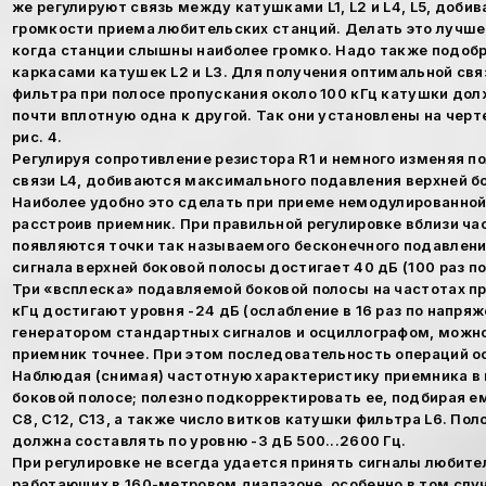
же регулируют связь между катушками L1, L2 и L4, L5, доб
громкости приема любительских станций. Делать это лучше 
когда станции слышны наиболее громко. Надо также подоб
каркасами катушек L2 и L3. Для получения оптимальной свя
фильтра при полосе пропускания около 100 кГц катушки до
почти вплотную одна к другой. Так они установлены на чер
рис. 4.
Регулируя сопротивление резистора R1 и немного изменяя 
связи L4, добиваются максимального подавления верхней б
Наиболее удобно это сделать при приеме немодулированной
расстроив приемник. При правильной регулировке вблизи час
появляются точки так называемого бесконечного подавлени
сигнала верхней боковой полосы достигает 40 дБ (100 раз п
Три «всплеска» подавляемой боковой полосы на частотах при
кГц достигают уровня -24 дБ (ослабление в 16 раз по напря
генератором стандартных сигналов и осциллографом, можн
приемник точнее. При этом последовательность операций о
Наблюдая (снимая) частотную характеристику приемника в
боковой полосе; полезно подкорректировать ее, подбирая 
С8, С12, С13, а также число витков катушки фильтра L6. По
должна составлять по уровню -3 дБ 500...2600 Гц.
При регулировке не всегда удается принять сигналы любите
работающих в 160-метровом диапазоне, особенно в том слу