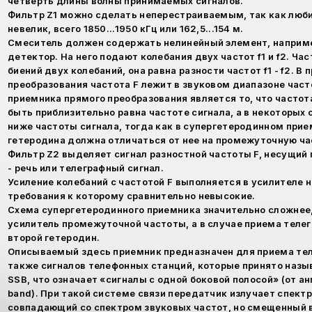
четверть длины волны принимаемых сигналов.
Фильтр Z1 можно сделать неперестраиваемым, так как люб
невелик, всего 1850...1950 кГц или 162,5...154 м.
Смеситель должен содержать нелинейный элемент, наприм
детектор. На него подают колебания двух частот f1 и f2. Час
биений двух колебаний, она равна разности частот f1 - f2. В
преобразования частота F лежит в звуковом диапазоне час
приемника прямого преобразования является то, что часто
быть приблизительно равна частоте сигнала, а в некоторых с
ниже частоты сигнала, тогда как в супергетеродинном при
гетеродина должна отличаться от нее на промежуточную ча
Фильтр Z2 выделяет сигнал разностной частоты F, несущи
- речь или телеграфный сигнал.
Усиление колебаний с частотой F выполняется в усилителе н
требования к которому сравнительно невысокие.
Схема супергетеродинного приемника значительно сложнее,
усилитель промежуточной частоты, а в случае приема теле
второй гетеродин.
Описываемый здесь приемник предназначен для приема тел
также сигналов телефонных станций, которые принято назы
SSB, что означает «сигналы с одной боковой полосой» (от анг
band). При такой системе связи передатчик излучает спектр
совпадающий со спектром звуковых частот, но смещенный 