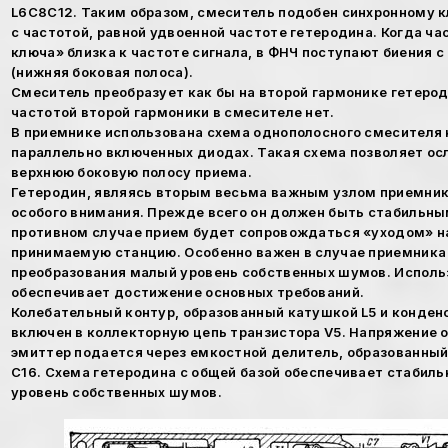
L6C8C12. Таким образом, смеситель подобен синхронному
с частотой, равной удвоенной частоте гетеродина. Когда ч
ключа» близка к частоте сигнала, в ФНЧ поступают биения с ч
(нижняя боковая полоса).
Смеситель преобразует как бы на второй гармонике гетерод
частотой второй гармоники в смесителе нет.
В приемнике использована схема однополосного смесителя 
параллельно включенных диодах. Такая схема позволяет ос
верхнюю боковую полосу приема.
Гетеродин, являясь вторым весьма важным узлом приемника
особого внимания. Прежде всего он должен быть стабильным
противном случае прием будет сопровождаться «уходом» н
принимаемую станцию. Особенно важен в случае приемника
преобразования малый уровень собственных шумов. Исполь
обеспечивает достижение основных требований.
Колебательный контур, образованный катушкой L5 и конденс
включен в коллекторную цепь транзистора V5. Напряжение о
эмиттер подается через емкостной делитель, образованный
С16. Схема гетеродина с общей базой обеспечивает стабил
уровень собственных шумов.