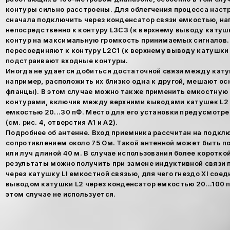
контуры сильно расстроены. Для облегчения процесса наст
сначала подключить через конденсатор связи емкостью, на
непосредственно к контуру L3C3 (к верхнему выводу катушк
контур на максимальную громкость принимаемых сигналов.
пересоединяют к контуру L2C1 (к верхнему выводу катушки 
подстраивают входные контуры.
Иногда не удается добиться достаточной связи между катуш
например, расположить их близко одна к другой, мешают ос
фланцы). В этом случае можно также применить емкостную
контурами, включив между верхними выводами катушек L2 
емкостью 20...30 пФ. Место для его установки предусмотре
(см. рис. 4, отверстия А1 и А2).
Подробнее об антенне. Вход приемника рассчитан на подкл
сопротивлением около 75 Ом. Такой антенной может быть п
или луч длиной 40 м. В случае использования более коротк
результаты можно получить при замене индуктивной связи 
через катушку LI емкостной связью, для чего гнездо XI сое
выводом катушки L2 через конденсатор емкостью 20...100 п
этом случае не используется.