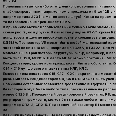
ХЗ и Х4.
Приемник питается либо от отдельного источника питания 
стабилизированным напряжением в пределах от 9 до 12В, ли
например типа 373 (не менее шести штук). Когда на приемни
то потребление не превышает 10 мА.
В приемнике можно использовать не только такие элементы
схеме рис. 2, но и другие. В качестве диодов V1 -V4 кроме 
использовать другие высокочастотные кремниевые диоды,
КД513А. Транзистор V5 может быть любой маломощный кре
частотой не ниже 10 МГц, например КТ325А, КТ342А. Для У
маломощные транзисторы структуры p-n-p, например, в пе
быть типа П28, МП39Б. Вместо МП40 можно поставить МП41
Конденсаторы, кроме контурных, могут быть любого типа. К
С14 и С16 лучше всего ставить типа КЛГ, КЛС.
Емкость конденсаторов С15, С17 - С20 некритична и может 
раза. Емкость конденсаторов С4, С5 и С13 может быть увелич
Номиналы остальных элементов достаточно выдержать с п
Резисторы могут быть любого типа, рассчитанные на расс
менее 0,125 Вт. Переменный регулировочный резистор R8, 
регулировки громкости, может быть также любого типа, име
например СП2-2, СП2-5. Подстроечный резистор R1 может б
3а.
Катушки индуктивности. На катушки индуктивности следуе