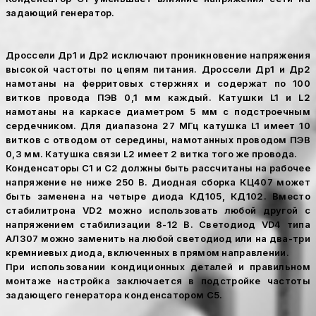
задающий генератор.
Дроссели Др1 и Др2 исключают проникновение напряжения
высокой частоты по цепям питания. Дроссели Др1 и Др2
намотаны на ферритовых стержнях и содержат по 100
витков провода ПЭВ 0,1 мм каждый. Катушки L1 и L2
намотаны на каркасе диаметром 5 мм с подстроечным
сердечником. Для диапазона 27 МГц катушка L1 имеет 10
витков с отводом от середины, намотанных проводом ПЭВ
0,3 мм. Катушка связи L2 имеет 2 витка того же провода.
Конденсаторы С1 и С2 должны быть рассчитаны на рабочее
напряжение не ниже 250 В. Диодная сборка КЦ407 может
быть заменена на четыре диода КД105, КД102. Вместо
стабилитрона VD2 можно использовать любой другой с
напряжением стабилизации 8-12 В. Светодиод VD4 типа
АЛ307 можно заменить на любой светодиод или на два-три
кремниевых диода, включенных в прямом направлении.
При использовании кондиционных деталей и правильном
монтаже настройка заключается в подстройке частоты
задающего генератора конденсатором С5.