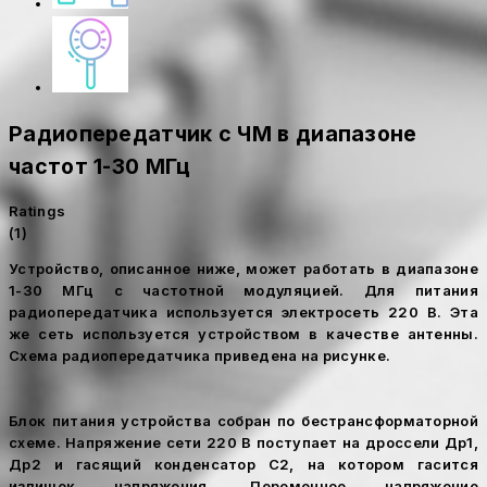
Радиопередатчик с ЧМ в диапазоне
частот 1-30 МГц
Ratings
(1)
Устройство, описанное ниже, может работать в диапазоне
1-30 МГц с частотной модуляцией. Для питания
радиопередатчика используется электросеть 220 В. Эта
же сеть используется устройством в качестве антенны.
Схема радиопередатчика приведена на рисунке.
Блок питания устройства собран по бестрансформаторной
схеме. Напряжение сети 220 В поступает на дроссели Др1,
Др2 и гасящий конденсатор С2, на котором гасится
излишек напряжения. Переменное напряжение