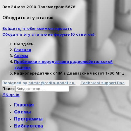
Doc
24 мая 2010
Просмотров: 5676
Обсудить эту статью
Войдите, чтобы комментировать
Обсудить эту статью на форуме (0 ответов).
Вы здесь:
Главная
Cхемы
Приёмники и передатчики радиолюбительской
техники
Радиопередатчик с ЧМ в диапазоне частот 1-30 МГц
Designed by
admin@radio-portal.su.
Technical support
Doc
Поиск
Sign In
Главная
Cхемы
Программы
Библиотека