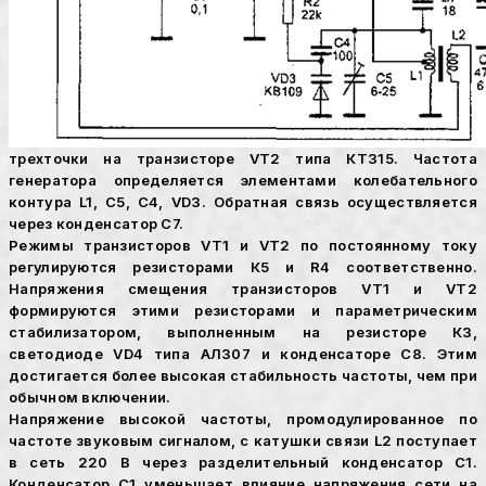
трехточки на транзисторе VT2 типа КТ315. Частота
генератора определяется элементами колебательного
контура L1, С5, С4, VD3. Обратная связь осуществляется
через конденсатор С7.
Режимы транзисторов VT1 и VT2 по постоянному току
регулируются резисторами К5 и R4 соответственно.
Напряжения смещения транзисторов VT1 и VT2
формируются этими резисторами и параметрическим
стабилизатором, выполненным на резисторе КЗ,
светодиоде VD4 типа АЛ307 и конденсаторе С8. Этим
достигается более высокая стабильность частоты, чем при
обычном включении.
Напряжение высокой частоты, промодулированное по
частоте звуковым сигналом, с катушки связи L2 поступает
в сеть 220 В через разделительный конденсатор С1.
Конденсатор С1 уменьшает влияние напряжения сети на