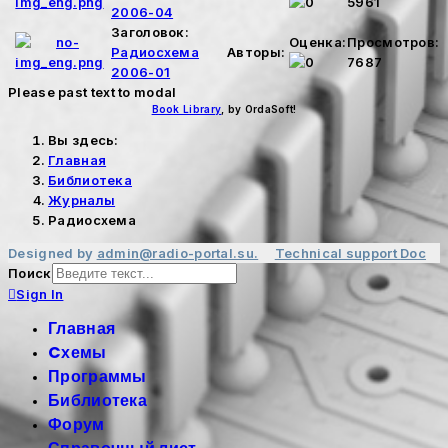
5961
2006-04
Заголовок:
Оценка:
Просмотров:
Радиосхема
Авторы:
7687
2006-01
Please past text to modal
Book Library
, by OrdaSoft!
Вы здесь:
Главная
Библиотека
Журналы
Радиосхема
Designed by
admin@radio-portal.su.
Technical support
Doc
Поиск
Sign In
Главная
Cхемы
Программы
Библиотека
Форум