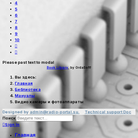
4
5
6
7
8
9
10
Please past text to modal
Book Library
, by OrdaSoft!
Вы здесь:
Главная
Библиотека
Мануалы
Видио камеры и фотоаппараты
Designed by
admin@radio-portal.su.
Technical support
Doc
Поиск
Sign In
Главная