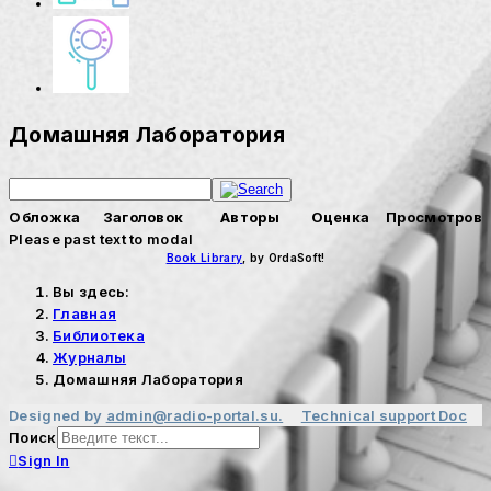
Домашняя Лаборатория
Обложка
Заголовок
Авторы
Оценка
Просмотров
Please past text to modal
Book Library
, by OrdaSoft!
Вы здесь:
Главная
Библиотека
Журналы
Домашняя Лаборатория
Designed by
admin@radio-portal.su.
Technical support
Doc
Поиск
Sign In