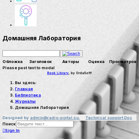
Домашняя Лаборатория
Обложка
Заголовок
Авторы
Оценка
Просмотров
Please past text to modal
Book Library
, by OrdaSoft!
Вы здесь:
Главная
Библиотека
Журналы
Домашняя Лаборатория
Designed by
admin@radio-portal.su.
Technical support
Doc
Поиск
Sign In