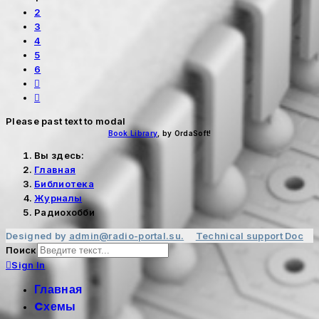
2
3
4
5
6
Please past text to modal
Book Library
, by OrdaSoft!
Вы здесь:
Главная
Библиотека
Журналы
Радиохобби
Designed by
admin@radio-portal.su.
Technical support
Doc
Поиск
Sign In
Главная
Cхемы