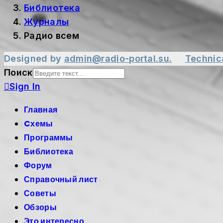
Библиотека
Журналы
Радио всем
Designed by
admin@radio-portal.su.
Technic
Поиск
Sign In
Главная
Cхемы
Программы
Библиотека
Форум
Справочный лист
Советы
Обзоры
Это интересно