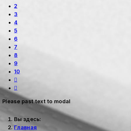
2
3
4
5
6
7
8
9
10
Please past text to modal
Вы здесь:
Главная