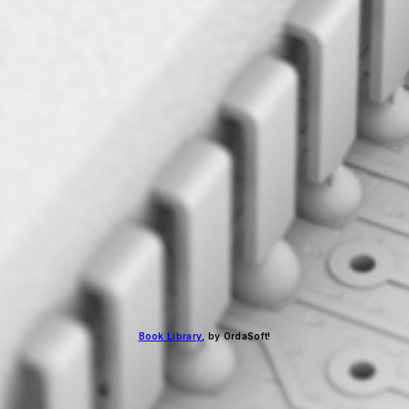
Book Library
, by OrdaSoft!