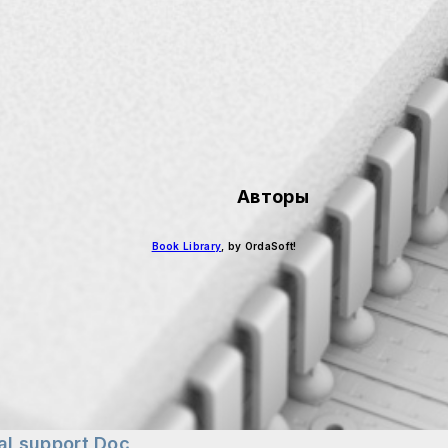
Авторы
Book Library
, by OrdaSoft!
al support
Doc