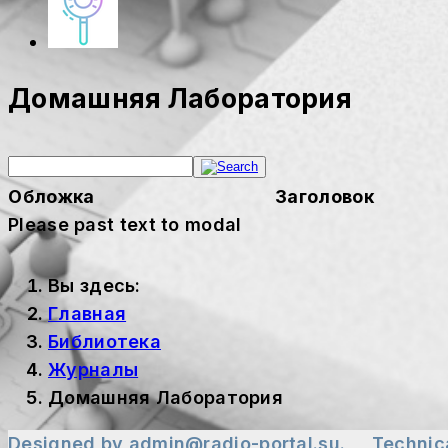
Домашняя Лаборатория
Обложка
Заголовок
Please past text to modal
Вы здесь:
Главная
Библиотека
Журналы
Домашняя Лаборатория
Designed by
admin@radio-portal.su.
Technic