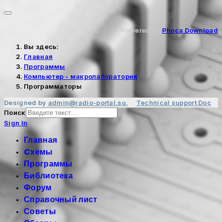
Powered by
Phoca Download
Вы здесь:
Главная
Программы
Компьютер - макролаборатория
Программаторы
Designed by
admin@radio-portal.su.
Technical support
Doc
Поиск
Sign In
Главная
Cхемы
Программы
Библиотека
Форум
Справочный лист
Советы