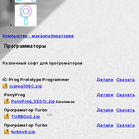
Компьютер - макролаборатория
Программаторы
Различный софт для прогроматоров
IC-Prog Prototype Programmer
Детали
Скачать
icprog106C.zip
PonyProg
Детали
Скачать
PonyProg_V207c.zip
Заголовок
Програматор Turbo
Детали
Скачать
TURBOv2.zip
Програматор Turbo
Детали
Скачать
turbov6.zip