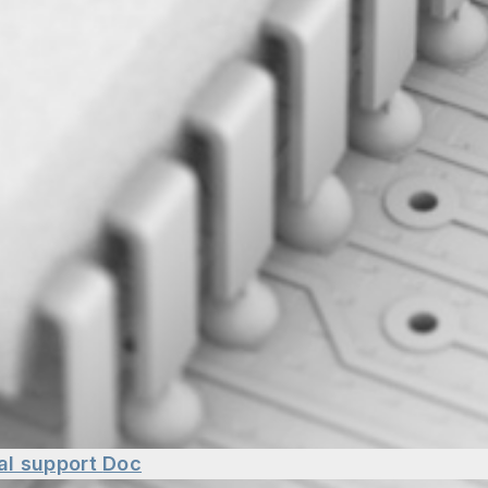
al support
Doc