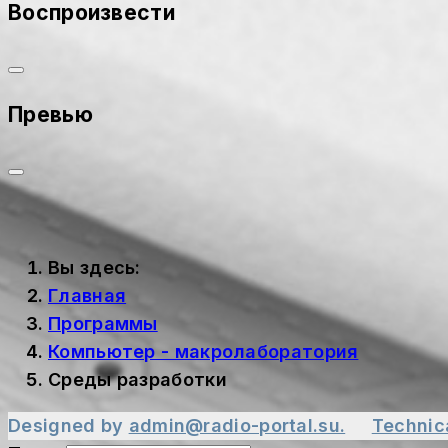
Воспроизвести
Превью
Вы здесь:
Главная
Программы
Компьютер - макролаборатория
Среды разработки
Designed by
admin@radio-portal.su.
Technic