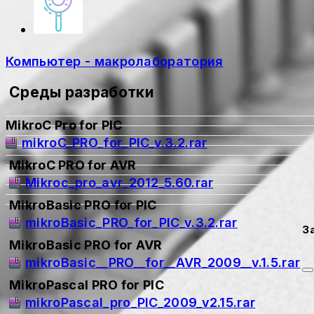
Компьютер - макролаборатория
Среды разработки
MikroC Pro for PIC
mikroC_PRO_for_PIC_v.3.2.rar
MikroC PRO for AVR
Mikroc_pro_avr_2012_5.60.rar
MikroBasic PRO for PIC
mikroBasic_PRO_for_PIC_v.3.2.rar
MikroBasic PRO for AVR
mikroBasic__PRO__for__AVR_2009__v.1.5.rar
MikroPascal PRO for PIC
mikroPascal_pro_PIC_2009_v2.15.rar