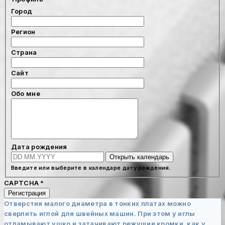
Город
Регион
Страна
Сайт
Обо мне
Дата рождения
Открыть календарь
Введите или выберите в календаре дату рождения.
CAPTCHA
*
Регистрация
Отверстия малого диаметра в тонких платах можно
сверлить иглой для швейных машин. При этом у иглы
отламывают ушко и затачивают режущие кромки, как у