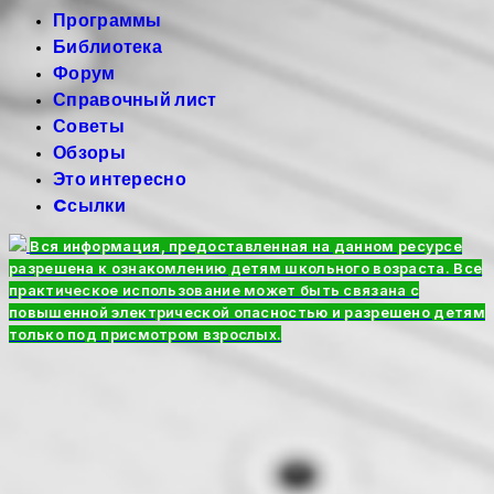
Программы
Библиотека
Форум
Справочный лист
Советы
Обзоры
Это интересно
Cсылки
Вся информация, предоставленная на данном ресурсе
разрешена к ознакомлению детям школьного возраста. Все
практическое использование может быть связана с
повышенной электрической опасностью и разрешено детям
только под присмотром взрослых.