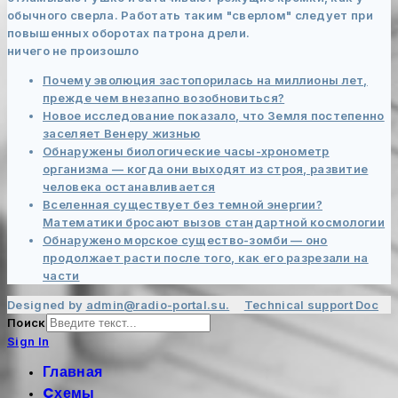
обычного сверла. Работать таким "сверлом" следует при
повышенных оборотах патрона дрели.
ничего не произошло
Почему эволюция застопорилась на миллионы лет,
прежде чем внезапно возобновиться?
Новое исследование показало, что Земля постепенно
заселяет Венеру жизнью
Обнаружены биологические часы-хронометр
организма — когда они выходят из строя, развитие
человека останавливается
Вселенная существует без темной энергии?
Математики бросают вызов стандартной космологии
Обнаружено морское существо-зомби — оно
продолжает расти после того, как его разрезали на
части
Designed by
admin@radio-portal.su.
Technical support
Doc
Поиск
Sign In
Главная
Cхемы