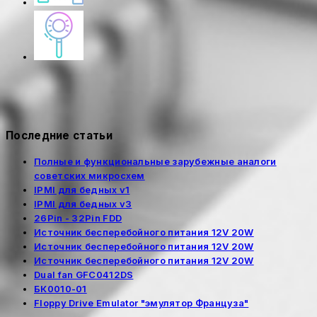
Последние статьи
Полные и функциональные зарубежные аналоги
советских микросхем
IPMI для бедных v1
IPMI для бедных v3
26Pin - 32Pin FDD
Источник бесперебойного питания 12V 20W
Источник бесперебойного питания 12V 20W
Источник бесперебойного питания 12V 20W
Dual fan GFC0412DS
БК0010-01
Floppy Drive Emulator "эмулятор Француза"