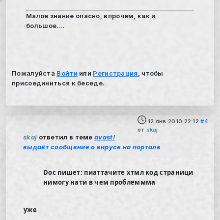
Малое знание опасно, впрочем, как и
большое....
Пожалуйста
Войти
или
Регистрация
, чтобы
присоединиться к беседе.
12 янв 2010 22:12
#4
от
skaj
skaj
ответил в теме
avast!
выдаёт сообщение о вирусе на портале
Doc пишет: пиаттачите хтмл код страници
нимогу нати в чем проблеммма
уже