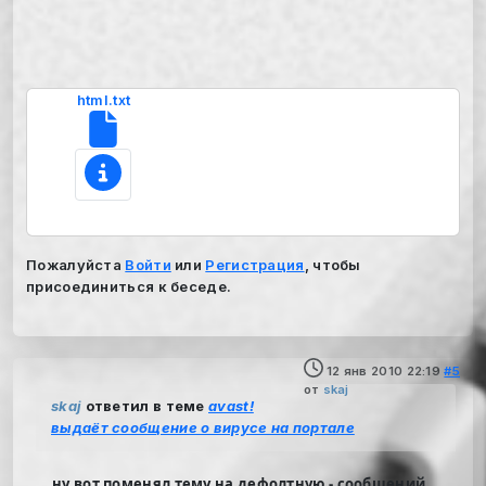
html.txt
Пожалуйста
Войти
или
Регистрация
, чтобы
присоединиться к беседе.
12 янв 2010 22:19
#5
от
skaj
skaj
ответил в теме
avast!
выдаёт сообщение о вирусе на портале
ну вот поменял тему на дефолтную - сообщений