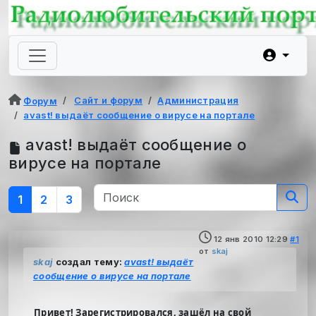
Сайт и форум
Администрация
Форум
avast! выдаёт сообщение о вирусе на портале
avast! выдаёт сообщение о
вирусе на портале
1
2
3
12 янв 2010 12:29
#1
от
skaj
skaj
создал тему:
avast! выдаёт
сообщение о вирусе на портале
Привет! Зарегистрировался, зашёл на свой