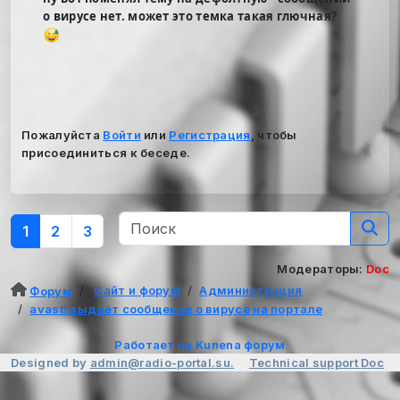
о вирусе нет. может это темка такая глючная?
Пожалуйста
Войти
или
Регистрация
, чтобы
присоединиться к беседе.
1
2
3
Модераторы:
Doc
Сайт и форум
Администрация
Форум
avast! выдаёт сообщение о вирусе на портале
Работает на
Kunena форум
Designed by
admin@radio-portal.su.
Technical support
Doc