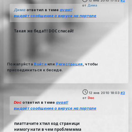
12 янв 2010 17:02
#2
от
Дима
Дима
ответил в теме
avast!
выдаёт сообщение о вирусе на портале
Такая же беда!!! DOC спасай!
Пожалуйста
Войти
или
Регистрация
, чтобы
присоединиться к беседе.
12 янв 2010 18:03
#3
от
Doc
Doc
ответил в теме
avast!
выдаёт сообщение о вирусе на портале
пиаттачите хтмл код страници
нимогу нати в чем проблеммма