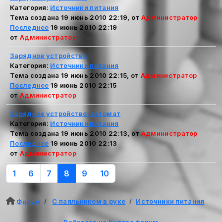
Категория:
Источники питания
Тема создана 19 июнь 2010 22:19, от
Администратор
Последнее
19 июнь 2010 22:19
от
Администратор
Зарядное устройство
Категория:
Источники питания
Тема создана 19 июнь 2010 22:15, от
Администратор
Последнее
19 июнь 2010 22:15
от
Администратор
Зарядное устройство-автомат
Категория:
Источники питания
Тема создана 19 июнь 2010 22:13, от
Администратор
Последнее
19 июнь 2010 22:13
от
Администратор
1
6
7
8
9
10
С паяльником в руке
Источники питания
Форум
Работает на
Kunena форум