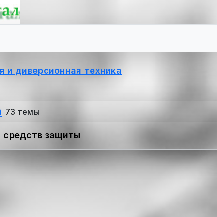
я и диверсионная техника
а
73 темы
и средств защиты