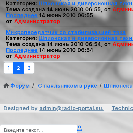
Категория:
Шпионская и диверсионная техн
Тема создана 14 июнь 2010 06:55, от
Админ
Последнее
14 июнь 2010 06:55
от
Администратор
Микропередатчик со стабилизацией тока
Категория:
Шпионская и диверсионная техн
Тема создана 14 июнь 2010 06:54, от
Админ
Последнее
14 июнь 2010 06:54
от
Администратор
1
2
3
Форум
С паяльником в руке
Шпионска
Designed by
admin@radio-portal.su.
Technic
Поиск