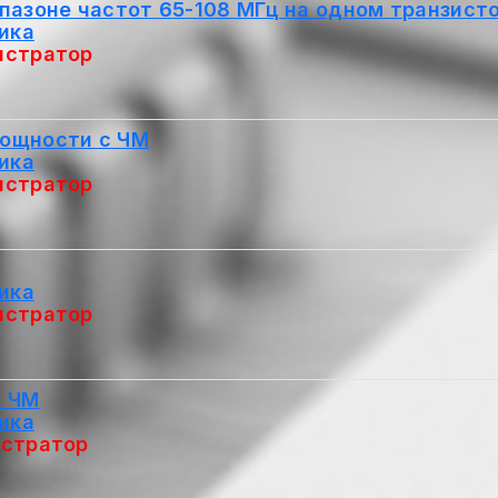
пазоне частот 65-108 МГц на одном транзист
ика
истратор
ощности с ЧМ
ика
истратор
ика
истратор
с ЧМ
ика
стратор