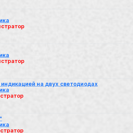
ика
стратор
ика
стратор
 индикацией на двух светодиодах
ика
стратор
"
ика
стратор