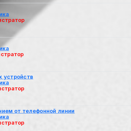
ика
истратор
ика
стратор
х устройств
ика
истратор
нием от телефонной линии
ика
истратор