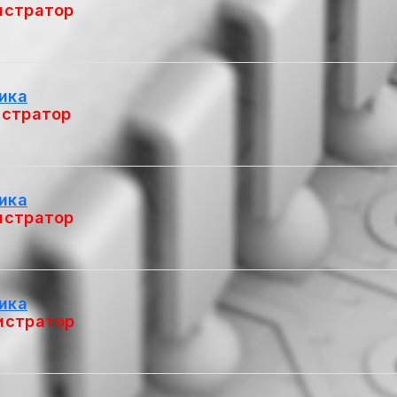
истратор
ика
стратор
ика
истратор
ика
истратор