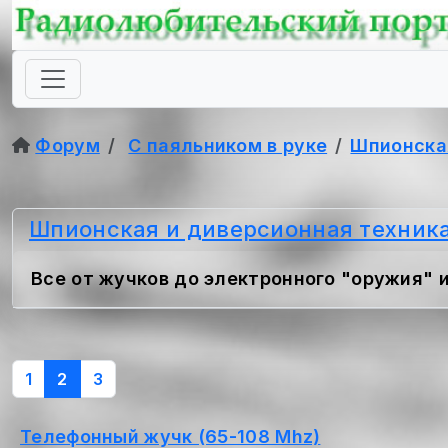
Форум
С паяльником в руке
Шпионска
Шпионская и диверсионная техник
Все от жучков до электронного "оружия" 
1
2
3
Телефонный жучк (65-108 Mhz)