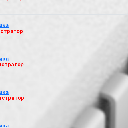
ика
стратор
ика
истратор
ика
истратор
ика