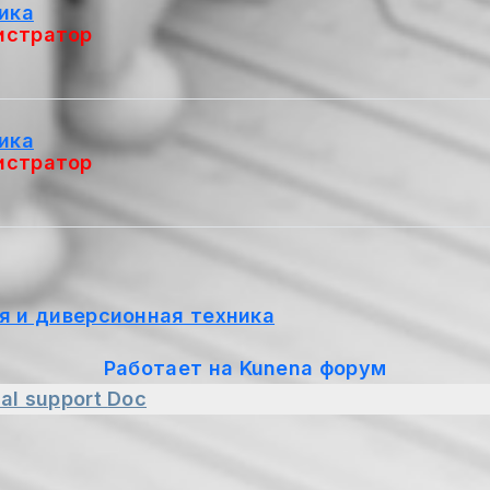
ика
истратор
ика
истратор
я и диверсионная техника
Работает на
Kunena форум
al support
Doc