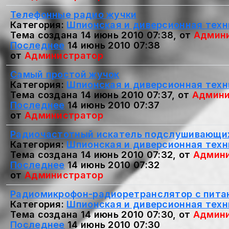
Телефонные радио жучки
Категория:
Шпионская и диверсионная техн
Тема создана 14 июнь 2010 07:38, от
Админ
Последнее
14 июнь 2010 07:38
от
Администратор
Самый простой жучок
Категория:
Шпионская и диверсионная техн
Тема создана 14 июнь 2010 07:37, от
Админи
Последнее
14 июнь 2010 07:37
от
Администратор
Радиочастотный искатель подслушивающи
Категория:
Шпионская и диверсионная техн
Тема создана 14 июнь 2010 07:32, от
Админ
Последнее
14 июнь 2010 07:32
от
Администратор
Радиомикрофон-радиоретранслятор с пита
Категория:
Шпионская и диверсионная техн
Тема создана 14 июнь 2010 07:30, от
Админ
Последнее
14 июнь 2010 07:30