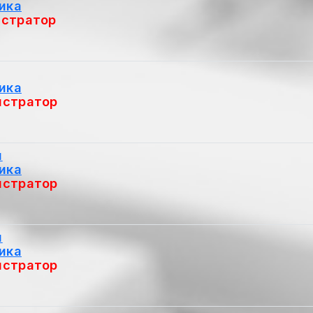
ика
стратор
ика
стратор
й
ика
стратор
й
ика
стратор