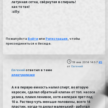
латунная сетка, свёрнутая в спираль!
как то так!
:silly:
Пожалуйста
Войти
или
Регистрация
, чтобы
присоединиться к беседе.
19 янв 2014 14:57
#5
от
Евгений
Евгений
ответил в теме
электролизер
А я в первую емкость налил спирт, во вторую
керосин, сделал обратный клапан от топ. насоса
уазика, пламя ленивое, хотя ампераж прет под
10 а. Раствор чуть меньше половины, всего 14
пластин, когда-то делал маленький - работал