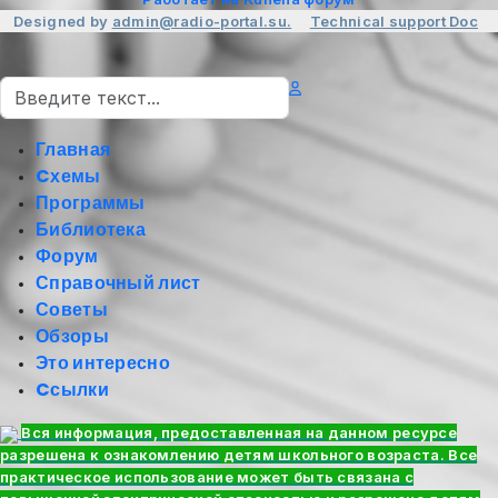
Designed by
admin@radio-portal.su.
Technical support
Doc
Поиск
Главная
Cхемы
Программы
Библиотека
Форум
Справочный лист
Советы
Обзоры
Это интересно
Cсылки
Вся информация, предоставленная на данном ресурсе
разрешена к ознакомлению детям школьного возраста. Все
практическое использование может быть связана с