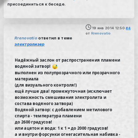
присоединиться к беседе.
19 янв 2014 12:50
#4
от
Rrenovatio
Rrenovatio
ответил в теме
электролизер
Надёжный заслон от распространения пламени
водяной затвор!
выполнен из полупрозрачного или прозрачного
материала
(для визуального контроля!)
ещё лучше два! промежуточная (исключает
возможность смешивания электролита и
состава водяного затвора)
Водяной затвор: с добавлением метилового
спирта - температура пламени
до 2600 градусов!
или ацетон и вода: 1 к 1 = до 2000 градусов!
а и внутри форсунки огнегасительная набивка -