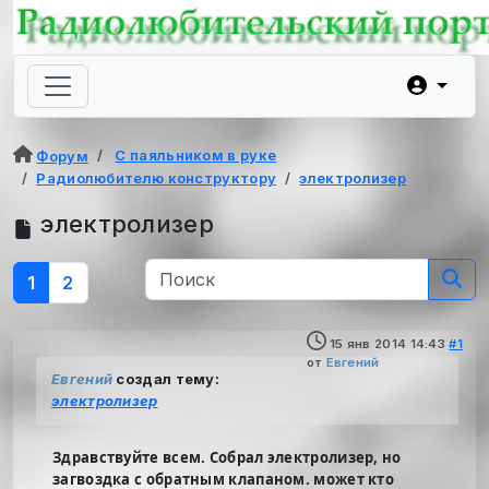
С паяльником в руке
Форум
Радиолюбителю конструктору
электролизер
электролизер
1
2
15 янв 2014 14:43
#1
от
Евгений
Евгений
создал тему:
электролизер
Здравствуйте всем. Собрал электролизер, но
загвоздка с обратным клапаном. может кто