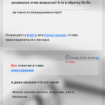
занимался этим вопросом? А то в обратку бо-бо.
автомототелерадиомонтёр!!!
Пожалуйста
Войти
или
Регистрация
, чтобы
присоединиться к беседе.
18 янв 2014 10:59
#2
от
Doc
Doc
ответил в теме
электролизер
я даже незнаю что это такое
Малое знание опасно, впрочем, как и
большое....