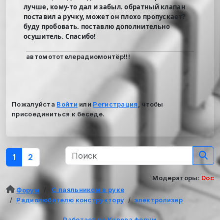
лучше, кому-то дал и забыл. обратный клапан
поставил а ручку, может он плохо пропускает?
буду пробовать. поставлю дополнительно
осушитель. Спасибо!
автомототелерадиомонтёр!!!
Пожалуйста
Войти
или
Регистрация
, чтобы
присоединиться к беседе.
1
2
Модераторы:
Doc
С паяльником в руке
Форум
Радиолюбителю конструктору
электролизер
Работает на
Kunena форум