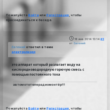
Пожалуйста
Войти
или
Регистрация
, чтобы
присоединиться к беседе.
18 янв 2014 13:14
#3
от
Евгений
Евгений
ответил в теме
электролизер
это аппарат который разлагает воду на
кислородноводородную горючую смесь с
помощью постоянного тока
автомототелерадиомонтёр!!!
Пожалуйста
Войти
или
Регистрация
, чтобы