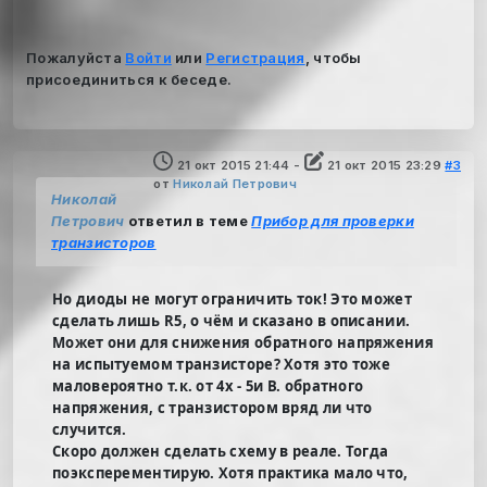
Пожалуйста
Войти
или
Регистрация
, чтобы
присоединиться к беседе.
21 окт 2015 21:44
-
21 окт 2015 23:29
#3
от
Николай Петрович
Николай
Петрович
ответил в теме
Прибор для проверки
транзисторов
Но диоды не могут ограничить ток! Это может
сделать лишь R5, о чём и сказано в описании.
Может они для снижения обратного напряжения
на испытуемом транзисторе? Хотя это тоже
маловероятно т.к. от 4х - 5и В. обратного
напряжения, с транзистором вряд ли что
случится.
Скоро должен сделать схему в реале. Тогда
поэксперементирую. Хотя практика мало что,