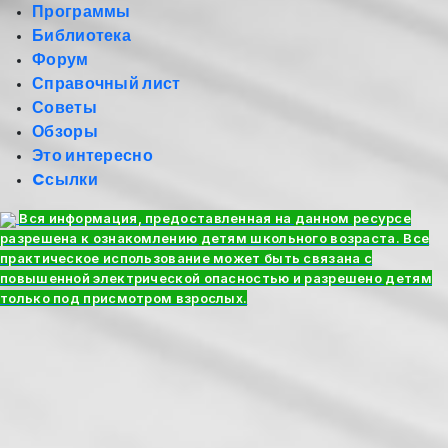
Программы
Библиотека
Форум
Справочный лист
Советы
Обзоры
Это интересно
Cсылки
Вся информация, предоставленная на данном ресурсе
разрешена к ознакомлению детям школьного возраста. Все
практическое использование может быть связана с
повышенной электрической опасностью и разрешено детям
только под присмотром взрослых.