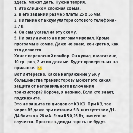
здесь, может дать. Нужна теория.
1. Это слишком сложная схема.
2. В его задании размер платы 25 х 55 мм.
3. Питание от аккумулятора сотового телефона -
3,7 В.
4. Он сам указал на эту схему.
5. Ни разу ничего не программировал. Кроме
программ в компе. Даже не знаю, конкретно, как
это делается.
Хочет переносной прибор. Он купил, в магазине,
10 тр - ров, 2 из их дохлые. Будет проверять их на
прилавке.
Вот интересно. Какое напряжение у БК у
большинства транзисторов? Может это какая
защита от неправильного включения
транзистора? Короче, я незнаю. Если кто знает,
подскажите.
Это не защита св.диодов от КЗ КЭ. При КЗ, ток
через R5 даже при питании 5 В. и отсутствии Д1-
Д4 близко к 28 мА. Если R5 0,25 Вт, ничего не
случится. Просто св.диоды гореть не будут.