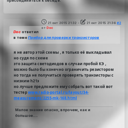
присоединиться к беседе.
21 окт 2015 21:32
-
21 окт 2015 21:36
#2
от
Doc
Doc
ответил
в теме
Прибор для проверки транзисторов
я не автор этой схемы , я только её выкладывал
но судя по схеме
это защита светодиодов в случаи пробой КЭ ,
можно было бы конечно ограничить резистором
но тогда не получиться проверять транзисторы с
низким h21э
но лучше предложите ему собрать вот такой вот
тестер
www.radio-portal.ru/layout/34-
measurement/2255-mk-168.html
Малое знание опасно, впрочем, как и
большое....