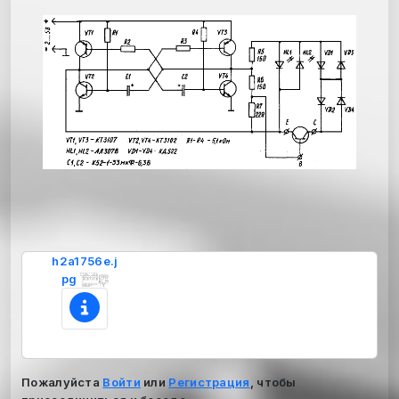
h2a1756e.j
pg
Пожалуйста
Войти
или
Регистрация
, чтобы