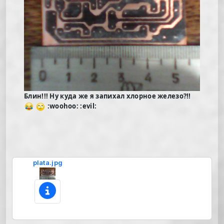
Блин!!! Ну куда же я запихал хлорное железо?!!
:woohoo: :evil:
plata.jpg