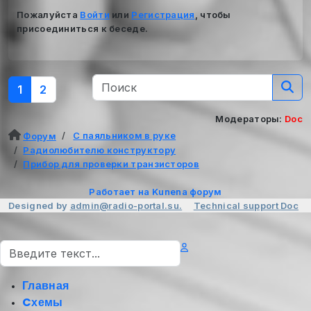
Пожалуйста
Войти
или
Регистрация
, чтобы
присоединиться к беседе.
1
2
Модераторы:
Doc
С паяльником в руке
Форум
Радиолюбителю конструктору
Прибор для проверки транзисторов
Работает на
Kunena форум
Designed by
admin@radio-portal.su.
Technical support
Doc
Поиск
Главная
Cхемы