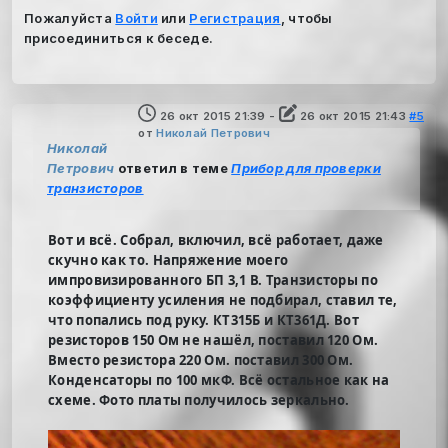
Пожалуйста
Войти
или
Регистрация
, чтобы
присоединиться к беседе.
26 окт 2015 21:39
-
26 окт 2015 21:43
#5
от
Николай Петрович
Николай
Петрович
ответил в теме
Прибор для проверки
транзисторов
Вот и всё. Собрал, включил, всё работает, даже
скучно как то. Напряжение моего
импровизированного БП 3,1 В. Транзисторы по
коэффициенту усиления не подбирал, ставил те,
что попались под руку. КТ315Б и КТ361Д. Вот
резисторов 150 Ом не нашёл, поставил 120 Ом.
Вместо резистора 220 Ом. поставил 300 Ом.
Конденсаторы по 100 мкФ. Всё остальное как на
схеме. Фото платы получилось зеркально.