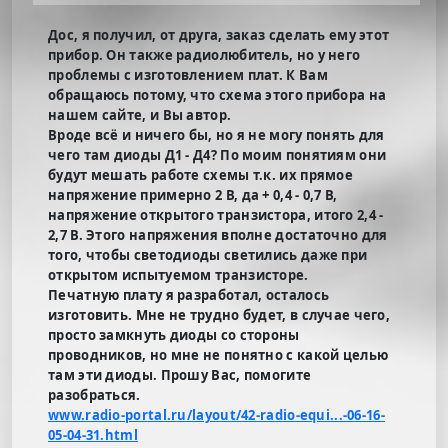
Дос, я получил, от друга, заказ сделать ему этот
прибор. Он также радиолюбитель, но у него
проблемы с изготовлением плат. К Вам
обращаюсь потому, что схема этого прибора на
нашем сайте, и Вы автор.
Вроде всё и ничего бы, но я не могу понять для
чего там диоды Д1 - Д4? По моим понятиям они
будут мешать работе схемы т.к. их прямое
напряжение примерно 2 В, да + 0,4 - 0,7 В,
напряжение открытого транзистора, итого 2,4 -
2,7 В. Этого напряжения вполне достаточно для
того, чтобы светодиоды светились даже при
открытом испытуемом транзисторе.
Печатную плату я разработал, осталось
изготовить. Мне не трудно будет, в случае чего,
просто замкнуть диоды со стороны
проводников, но мне не понятно с какой целью
там эти диоды. Прошу Вас, помогите
разобраться.
www.radio-portal.ru/layout/42-radio-equi...-06-16-
05-04-31.html