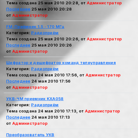
Тема создана 25 мая 2010 20:28, от
Администратор
Последнее
25 мая 2010 20:28
от
Администратор
FM-Приёмник 1.5 - 170 МГц
Категория:
Радиоприём
Тема создана 25 мая 2010 20:26, от
Администратор
Последнее
25 мая 2010 20:26
от
Администратор
Шифратор и дешифратор команд телеуправления
Категория:
Радиоприём
Тема создана 24 мая 2010 17:56, от
Администратор
Последнее
24 мая 2010 17:56
от
Администратор
УКВ-ЧМ приемник KXA058
Категория:
Радиоприём
Тема создана 24 мая 2010 17:13, от
Администратор
Последнее
24 мая 2010 17:13
от
Администратор
Преобразователь УКВ