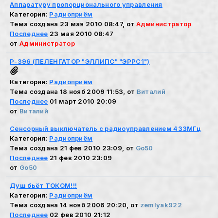
Аппаратуру пропорционального управления
Категория:
Радиоприём
Тема создана 23 мая 2010 08:47, от
Администратор
Последнее
23 мая 2010 08:47
от
Администратор
Р-396 (ПЕЛЕНГАТОР "ЭЛЛИПС" "ЭРРС1")
Категория:
Радиоприём
Тема создана 18 нояб 2009 11:53, от
Виталий
Последнее
01 март 2010 20:09
от
Виталий
Сенсорный выключатель с радиоуправлением 433МГц
Категория:
Радиоприём
Тема создана 21 фев 2010 23:09, от
Go50
Последнее
21 фев 2010 23:09
от
Go50
Душ бьёт ТОКОМ!!!
Категория:
Радиоприём
Тема создана 14 нояб 2006 20:20, от
zemlyak922
Последнее
02 фев 2010 21:12