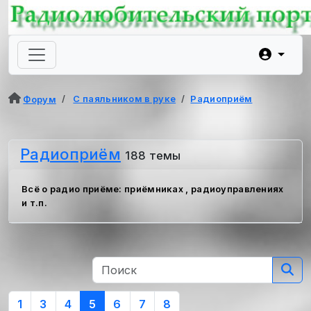
С паяльником в руке
Радиоприём
Форум
Радиоприём
188 темы
Всё о радио приёме: приёмниках , радиоуправлениях
и т.п.
1
3
4
5
6
7
8