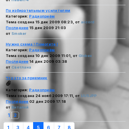
По избирательным усилителям
Категория:
Радиоприём
Тема создана 15 дек 2009 08:23, от
accord
Последнее
15 дек 2009 21:03
от
Smoker
Нужно схема ! Помогите !
Категория:
Радиоприём
Тема создана 10 дек 2009 11:01, от
Globex
Последнее
14 дек 2009 03:38
от
Светлана
Что это за приемник
Категория:
Радиоприём
Тема создана 24 нояб 2009 17:11, от
UU5JPP
Последнее
02 дек 2009 17:18
от
Виталий
1
2
1
3
4
5
6
7
8