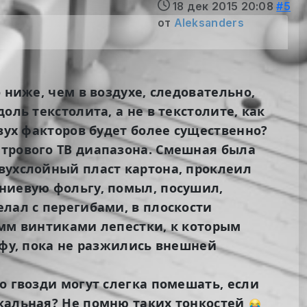
18 дек 2015 20:08
#5
от
Aleksanders
 ниже, чем в воздухе, следовательно,
оль текстолита, а не в текстолите, как
двух факторов будет более существенно?
етрового ТВ диапазона. Смешная была
двухслойный пласт картона, проклеил
иниевую фольгу, помыл, посушил,
елал с перегибами, в плоскости
-мм винтиками лепестки, к которым
афу, пока не разжились внешней
о гвозди могут слегка помешать, если
икальная? Не помню таких тонкостей