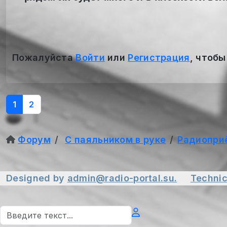
Пожалуйста
Войти
или
Регистрация
, чтобы
1
2
Форум
С паяльником в руке
Радиопри
Designed by
admin@radio-portal.su.
Technic
Поиск