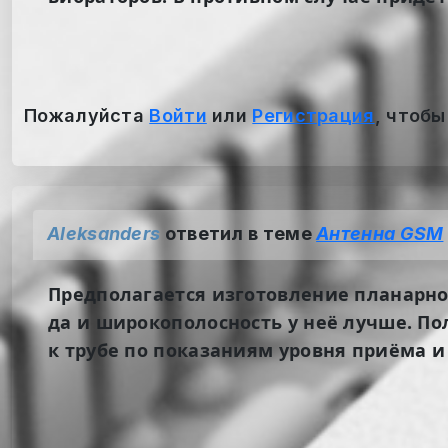
Пожалуйста
Войти
или
Регистрация
, чтобы
Aleksanders
ответил в теме
Антенна GSM
Предполагается изготовление планарно
да и широкополосность у неё лучше. По
к трубе по показаниям уровня приёма и