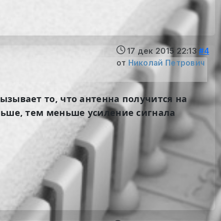
17 дек 2015 22:13
#4
от
Николай Петрович
ызывает то, что антенна получится на
ольше, тем меньше усиление сигнала