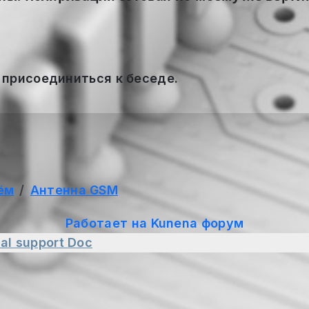
 присоединиться к беседе.
ём
Антенна GSM
Работает на
Kunena форум
al support
Doc