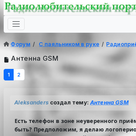
Форум
С паяльником в руке
Радиопри
Антенна GSM
1
2
Aleksanders
создал тему:
Антенна GSM
Есть телефон в зоне неуверенного приё
быть? Предположим, я делаю логопери