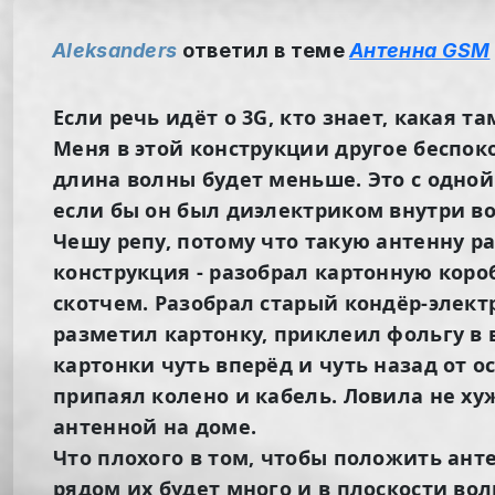
Aleksanders
ответил в теме
Антенна GSM
Если речь идёт о 3G, кто знает, какая т
Меня в этой конструкции другое беспоко
длина волны будет меньше. Это с одной 
если бы он был диэлектриком внутри вол
Чешу репу, потому что такую антенну р
конструкция - разобрал картонную коро
скотчем. Разобрал старый кондёр-элект
разметил картонку, приклеил фольгу в 
картонки чуть вперёд и чуть назад от 
припаял колено и кабель. Ловила не ху
антенной на доме.
Что плохого в том, чтобы положить ант
рядом их будет много и в плоскости во