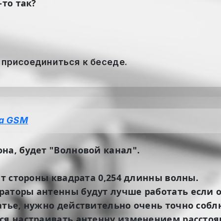
-то так?
 присоединиться к беседе.
а GSM
на, будет "Волновой канал".
ёт стороны квадрата 0,254 длинны волны.
раторы антенны будут лучше работать если 
атье, нужно действительно очень точно собл
тся настраивать антенну изменением расстоя