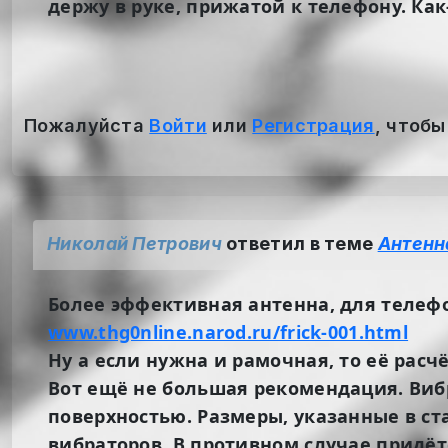
держу в руке, прижатой к телефону. Как
Пожалуйста
Войти
или
Регистрация
, чтобы
Николай Петрович
ответил в теме
Антенн
Более эффективная антенна, для телефо
www.thg0nline.narod.ru/frick-001.html
Ну а если нужна и рамочная, то её расч
Вот ещё не большая рекомендация. Виб
поверхностью. Размеры, указанные в ст
вибраторов. В противном случае придё