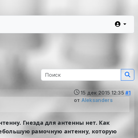
15 дек 2015 12:35
#1
от
Aleksanders
тенну. Гнезда для антенны нет. Как
ебольшую рамочную антенну, которую