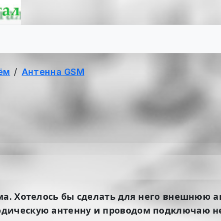
ём
Антенна GSM
ма. Хотелось бы сделать для него внешнюю ан
одическую антенну и проводом подключаю н