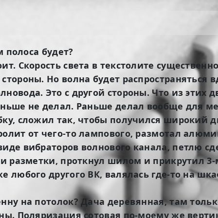
ам полоса будет?
ит. Скорость света в текстолите существенно
стороны. Но волна будет распространяться вд
новода. Это с другой стороны. Что из этих 
аньше не делал. Раньше делал вообще для м
бку, сложил так, чтобы получился широкий 
ролит от чего-то лампового, размотал алюм
виде вибраторов волнового канала, петлю сд
оси разметки, проткнул шилом и прикрутил 3
же любого другого ВК, валялась где-то на шк
енну на потолок? Дача деревянная, там тольк
лны. Поляризация сотовая по-моему же верт