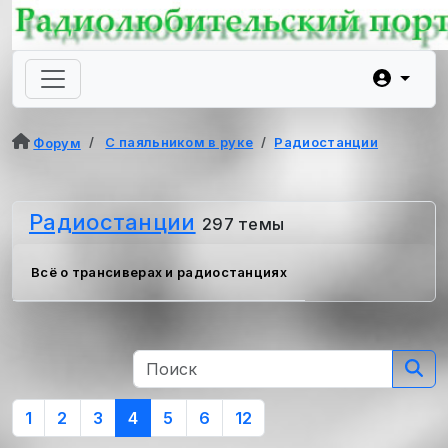
С паяльником в руке
Радиостанции
Форум
Радиостанции
297 темы
Всё о трансиверах и радиостанциях
1
2
3
4
5
6
12