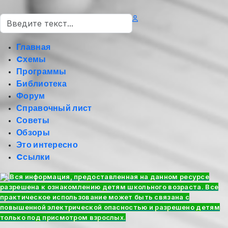
Поиск
Главная
Cхемы
Программы
Библиотека
Форум
Справочный лист
Советы
Обзоры
Это интересно
Cсылки
Вся информация, предоставленная на данном ресурсе
разрешена к ознакомлению детям школьного возраста. Все
практическое использование может быть связана с
повышенной электрической опасностью и разрешено детям
только под присмотром взрослых.