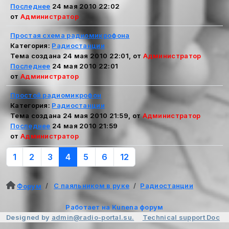
Последнее
24 мая 2010 22:02
от
Администратор
Простая схема радиомикрофона
Категория:
Радиостанции
Тема создана 24 мая 2010 22:01, от
Администратор
Последнее
24 мая 2010 22:01
от
Администратор
Простой радиомикрофон
Категория:
Радиостанции
Тема создана 24 мая 2010 21:59, от
Администратор
Последнее
24 мая 2010 21:59
от
Администратор
1
2
3
4
5
6
12
С паяльником в руке
Радиостанции
Форум
Работает на
Kunena форум
Designed by
admin@radio-portal.su.
Technical support
Doc