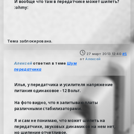
И вообще что там в передатчике может шипеть?
:ohmy:
Тема заблокирована.
27 март 2013 12:40
#5
от
Алексей
Алексей
ответил в теме
Шум
передатчика
Илья, у передатчика и усилителя напряжение
питания одинаковое - 12 Вольт.
На фото видно, что я запитываю платы
различными стабилизаторами.
Я и сам не понимаю, что может шипеть на
передатчике, звуковых динамиков на нем нет,
но шипение отчетливое.