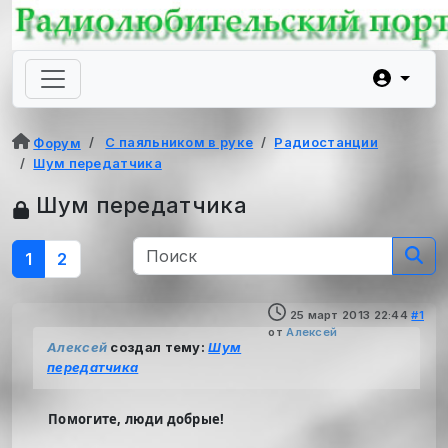
С паяльником в руке
Радиостанции
Форум
Шум передатчика
Шум передатчика
1
2
25 март 2013 22:44
#1
от
Алексей
Алексей
создал тему:
Шум
передатчика
Помогите, люди добрые!