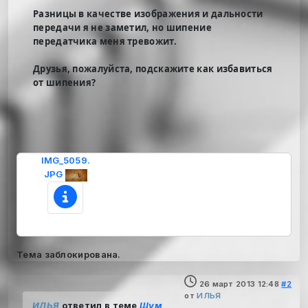
Разницы в качестве изображения и дальности
передачи я не заметил, но шипение
передатчика меня тревожит.
Друзья, пожалуйста, подскажите как избавиться
от шипения?
IMG_5059.
JPG
Тема заблокирована.
26 март 2013 12:48
#2
от
ИЛЬЯ
ИЛЬЯ
ответил в теме
Шум