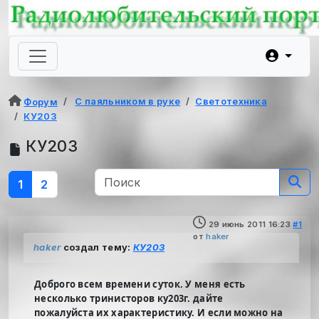
С паяльником в руке
Светотехника
Форум
КУ203
КУ203
1
2
29 июнь 2011 16:23
#1
от
haker
haker
создал тему:
КУ203
Доброго всем времени суток. У меня есть
несколько тринисторов ку203г. дайте
пожалуйста их характеристику. И если можно на