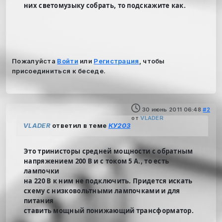
них светомузыку собрать, то подскажите как.
Пожалуйста
Войти
или
Регистрация
, чтобы
присоединиться к беседе.
30 июнь 2011 06:48
#2
от
VLADER
VLADER
ответил в теме
КУ203
Это тринисторы средней мощности с обратным
напряжением 200 В и с током 5 А., то есть
лампочки
на 220 В к ним не подключить. Придется искать
схему с низковольтными лампочками и для
питания
ставить мощный понижающий трансформатор.