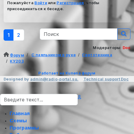
Пожалуйста
Войти
или
Регистрация
, чтобы
присоединиться к беседе.
1
2
Модераторы:
Doc
С паяльником в руке
Светотехника
Форум
КУ203
Работает на
Kunena форум
Designed by
admin@radio-portal.su.
Technical support
Doc
Поиск
Главная
Cхемы
Программы