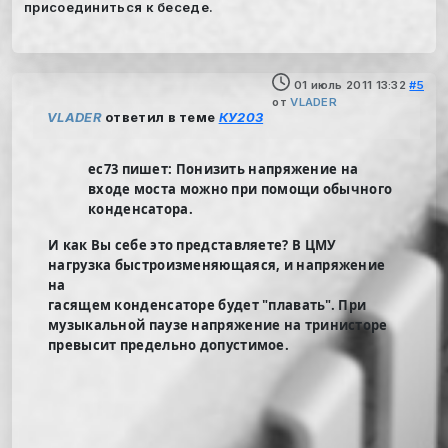
присоединиться к беседе.
01 июль 2011 13:32
#5
от
VLADER
VLADER
ответил в теме
КУ203
ec73 пишет: Понизить напряжение на
входе моста можно при помощи обычного
конденсатора.
И как Вы себе это представляете? В ЦМУ
нагрузка быстроизменяющаяся, и напряжение
на
гасящем конденсаторе будет "плавать". При
музыкальной паузе напряжение на тринисторе
превысит предельно допустимое.