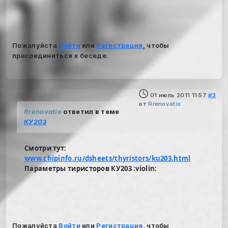
Пожалуйста
Войти
или
Регистрация
, чтобы
присоединиться к беседе.
01 июль 2011 11:57
#3
от
Rrenovatio
Rrenovatio
ответил в теме
КУ203
Смотри тут:
www.chipinfo.ru/dsheets/thyristors/ku203.html
Параметры тиристоров КУ203 :violin:
Пожалуйста
Войти
или
Регистрация
, чтобы