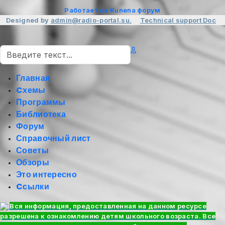
Работает на
Kunena форум
Designed by
admin@radio-portal.su.
Technical support
Doc
Поиск
Главная
Cхемы
Программы
Библиотека
Форум
Справочный лист
Советы
Обзоры
Это интересно
Cсылки
Вся информация, предоставленная на данном ресурсе
разрешена к ознакомлению детям школьного возраста. Все