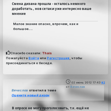
Смена дизана прошла - осталось немного
доработать , нов сетаки уже интересно ваше
мнение
Малое знание опасно, впрочем, как и
большое....
Спасибо сказали:
Thais
Пожалуйста
Войти
или
Регистрация
, чтобы
присоединиться к беседе.
02 июнь 2012 17:43
#2
от
Вячеслав
Вячеслав
ответил в теме
Оцените новый дизан
В опросе не могу проголосовать, т.к. ещё не