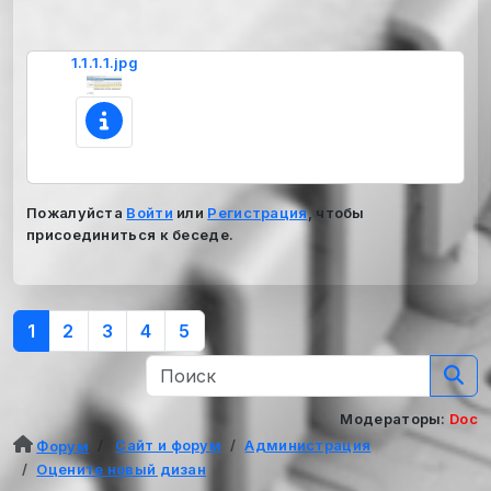
1.1.1.1.jpg
Пожалуйста
Войти
или
Регистрация
, чтобы
присоединиться к беседе.
1
2
3
4
5
Модераторы:
Doc
Сайт и форум
Администрация
Форум
Оцените новый дизан