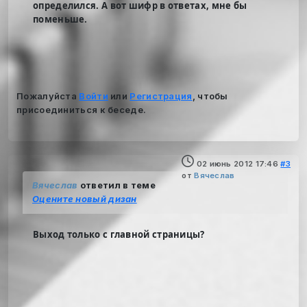
определился. А вот шифр в ответах, мне бы
поменьше.
Пожалуйста
Войти
или
Регистрация
, чтобы
присоединиться к беседе.
02 июнь 2012 17:46
#3
от
Вячеслав
Вячеслав
ответил в теме
Оцените новый дизан
Выход только с главной страницы?