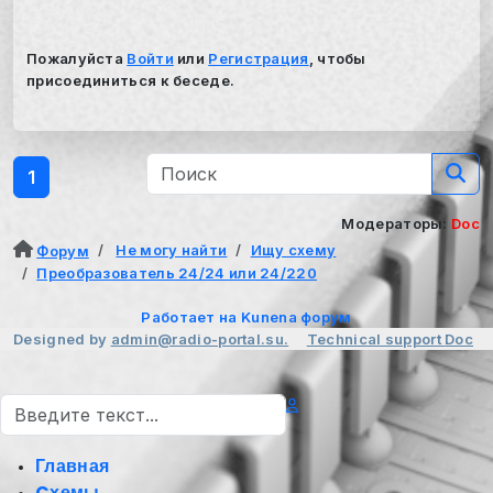
Пожалуйста
Войти
или
Регистрация
, чтобы
присоединиться к беседе.
1
Модераторы:
Doc
Не могу найти
Ищу схему
Форум
Преобразователь 24/24 или 24/220
Работает на
Kunena форум
Designed by
admin@radio-portal.su.
Technical support
Doc
Поиск
Главная
Cхемы