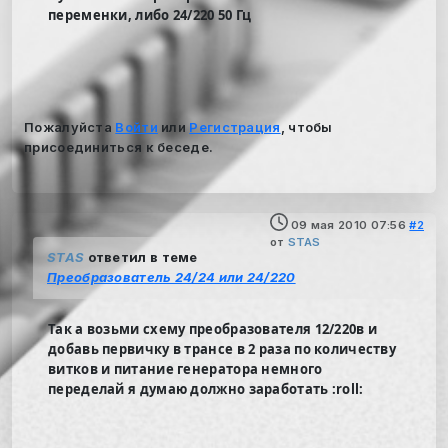
переменки, либо 24/220 50 Гц
Пожалуйста
Войти
или
Регистрация
, чтобы
присоединиться к беседе.
09 мая 2010 07:56
#2
от
STAS
STAS
ответил в теме
Преобразователь 24/24 или 24/220
Так а возьми схему преобразователя 12/220в и
добавь первичку в трансе в 2 раза по количеству
витков и питание генератора немного
переделай я думаю должно заработать :roll: