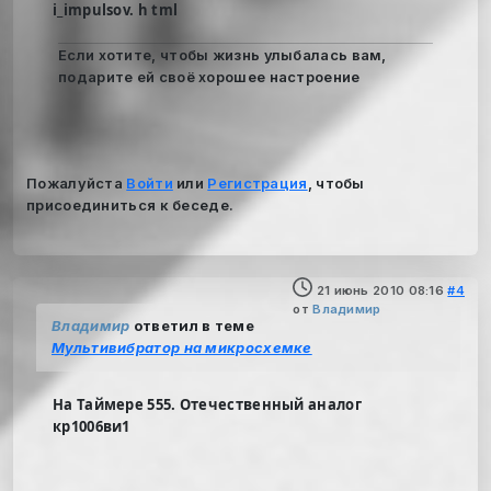
i_impulsov. h tml
Если хотите, чтобы жизнь улыбалась вам,
подарите ей своё хорошее настроение
Пожалуйста
Войти
или
Регистрация
, чтобы
присоединиться к беседе.
21 июнь 2010 08:16
#4
от
Владимир
Владимир
ответил в теме
Мультивибратор на микросхемке
На Таймере 555. Отечественный аналог
кр1006ви1