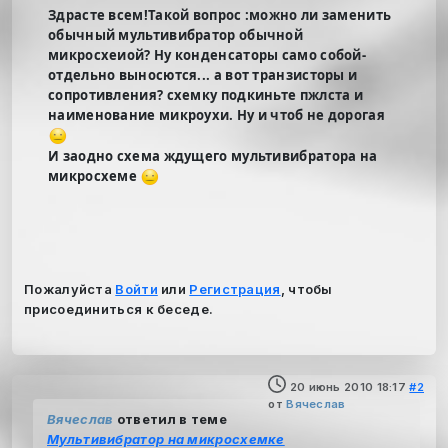
Здрасте всем!Такой вопрос :можно ли заменить
обычный мультивибратор обычной
микросхеиой? Ну конденсаторы само собой-
отдельно выносются... а вот транзисторы и
сопротивления? схемку подкиньте пжлста и
наименование микроухи. Ну и чтоб не дорогая
И заодно схема ждущего мультивибратора на
микросхеме
Пожалуйста
Войти
или
Регистрация
, чтобы
присоединиться к беседе.
20 июнь 2010 18:17
#2
от
Вячеслав
Вячеслав
ответил в теме
Мультивибратор на микросхемке