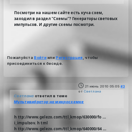
Посмотри на нашем сайте есть куча схем,
заходил в раздел "Схемы"? Генераторы световых
импульсов. И другие схемы посмотри.
Пожалуйста
Войти
или
Регистрация
, чтобы
присоединиться к беседе.
21 июнь 2010 05:05
#3
от
Светлана
Светлана
ответил в теме
Мультивибратор на микросхемке
h ttp://www.gelezo.com/ttl_kmop/630000/fo ...
i_impulsov. h tml
h ttp://www.gelezo.com/ttl_kmop/640000/64 ...