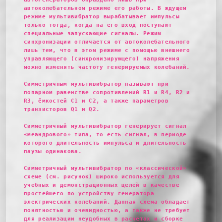
автоколебательном режиме его работы. В ждущем
режиме мультивибратор вырабатывает импульсы
только тогда, когда на его вход поступают
специальные запускающие сигналы. Режим
синхронизации отличается от автоколебательного
лишь тем, что в этом режиме с помощью внешнего
управляющего (синхронизирующего) напряжения
можно изменять частоту генерируемых колебаний.
Симметричным мультивибратор называют при
попарном равенстве сопротивлений R1 и R4, R2 и
R3, ёмкостей C1 и C2, а также параметров
транзисторов Q1 и Q2.
Симметричный мультивибратор генерирует сигнал
«меандрового» типа, то есть сигнал, в периоде
которого длительность импульса и длительность
паузы одинакова.
Симметричный мультивибратор по «классической»
схеме (см. рисунок) широко используется для
учебных и демонстрационных целей в качестве
простейшего по устройству генератора
электрических колебаний. Данная схема обладает
понятностью и очевидностью, а также не требует
для реализации неудобных в расчётах и сборке