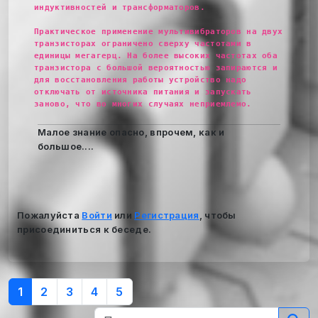
индуктивностей и трансформаторов.
Практическое применение мультивибраторов на двух
транзисторах ограничено сверху частотами в
единицы мегагерц. На более высоких частотах оба
транзистора с большой вероятностью запираются и
для восстановления работы устройство надо
отключать от источника питания и запускать
заново, что во многих случаях неприемлемо.
Малое знание опасно, впрочем, как и
большое....
Пожалуйста
Войти
или
Регистрация
, чтобы
присоединиться к беседе.
1
2
3
4
5