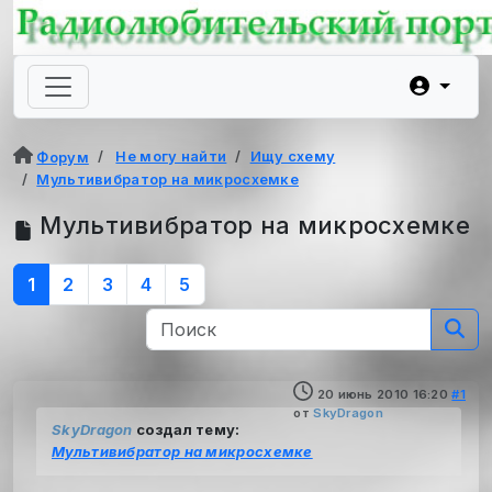
Не могу найти
Ищу схему
Форум
Мультивибратор на микросхемке
Мультивибратор на микросхемке
1
2
3
4
5
20 июнь 2010 16:20
#1
от
SkyDragon
SkyDragon
создал тему:
Мультивибратор на микросхемке