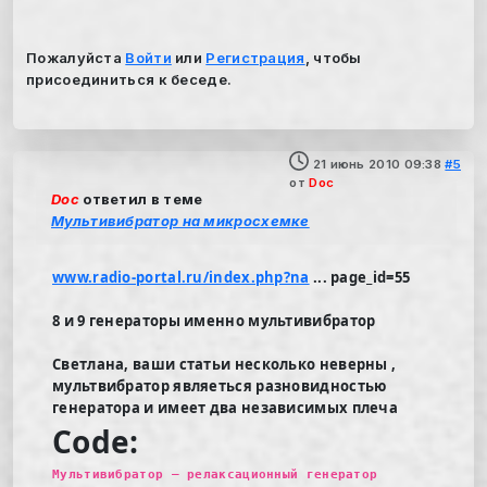
Пожалуйста
Войти
или
Регистрация
, чтобы
присоединиться к беседе.
21 июнь 2010 09:38
#5
от
Doc
Doc
ответил в теме
Мультивибратор на микросхемке
www.radio-portal.ru/index.php?na
... page_id=55
8 и 9 генераторы именно мультивибратор
Светлана
, ваши статьи несколько неверны ,
мультвибратор являеться разновидностью
генератора и имеет два независимых плеча
Code:
Мультивибратор — релаксационный генератор