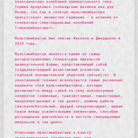
электрических колебаний прямоугольного типа.
Термин предложен голландским физиком ван дер
Полем, так как в спектре мультивибратора
присутствует множество гармоник — в отличие от
генератора синусоидальных колебаний
(«моновибратора»).
Мультивибратор был описан Икклзом и Джорданом в
1919 году.
Мультивибратор является одним из самых
распространённых генераторов импульсов
прямоугольной формы, представляющий собой
[u]двухкаскадный резистивный усилитель с
глубокой положительной обратной связью[/u]. В
электронной технике используются самые различные
варианты схем мультивибраторов, которые
различаются между собой по типу используемых
элементов (ламповые, транзисторные, тиристорные,
микроэлектронные и так далее), режиму работы
(автоколебательный, ждущий синхронизации), видам
связи между усилительными элементами, способам
регулировки длительности и частоты генерируемых
импульсов и так далее.
Отнесение мультивибратора к классу
автогенераторов оправдано лишь при