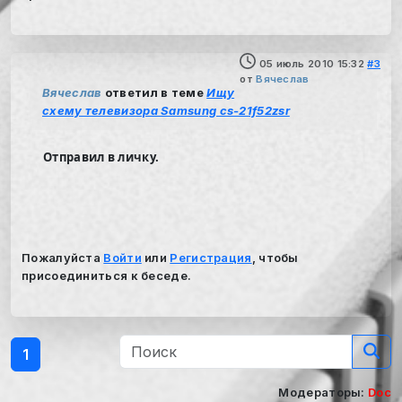
05 июль 2010 15:32
#3
от
Вячеслав
Вячеслав
ответил в теме
Ищу
схему телевизора Samsung cs-21f52zsr
Отправил в личку.
Пожалуйста
Войти
или
Регистрация
, чтобы
присоединиться к беседе.
1
Модераторы:
Doc