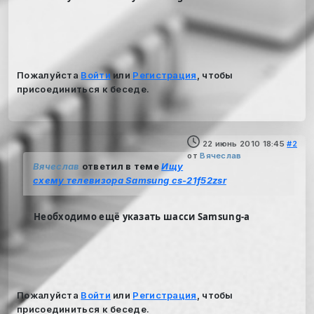
Пожалуйста
Войти
или
Регистрация
, чтобы
присоединиться к беседе.
22 июнь 2010 18:45
#2
от
Вячеслав
Вячеслав
ответил в теме
Ищу
схему телевизора Samsung cs-21f52zsr
Необходимо ещё указать шасси Samsung-a
Пожалуйста
Войти
или
Регистрация
, чтобы
присоединиться к беседе.