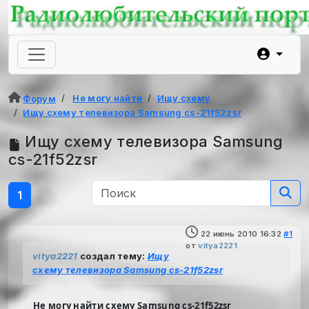
Не могу найти
Ищу схему
Форум
Ищу схему телевизора Samsung cs-21f52zsr
Ищу схему телевизора Samsung
cs-21f52zsr
1
22 июнь 2010 16:32
#1
от
vitya2221
vitya2221
создал тему:
Ищу
схему телевизора Samsung cs-21f52zsr
Не могу найти схему Samsung cs-21f52zsr