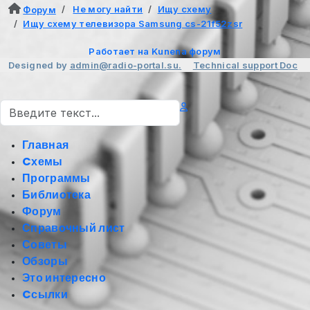
Не могу найти
Ищу схему
Форум
Ищу схему телевизора Samsung cs-21f52zsr
Работает на
Kunena форум
Designed by
admin@radio-portal.su.
Technical support
Doc
Поиск
Главная
Cхемы
Программы
Библиотека
Форум
Справочный лист
Советы
Обзоры
Это интересно
Cсылки