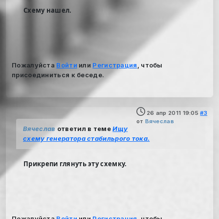
Схему нашел.
Пожалуйста
Войти
или
Регистрация
, чтобы
присоединиться к беседе.
26 апр 2011 19:05
#3
от
Вячеслав
Вячеслав
ответил в теме
Ищу
схему генератора стабильрого тока.
Прикрепи глянуть эту схемку.
Пожалуйста
Войти
или
Регистрация
, чтобы