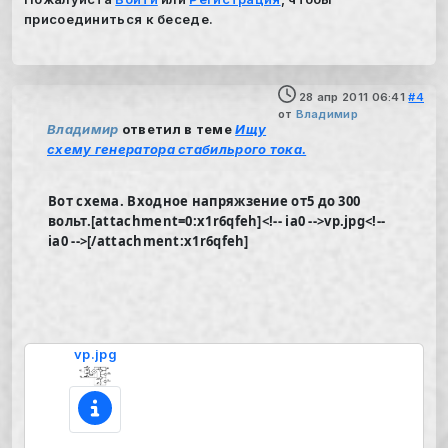
присоединиться к беседе.
28 апр 2011 06:41
#4
от
Владимир
Владимир
ответил в теме
Ищу
схему генератора стабильрого тока.
Вот схема. Входное напряжзение от5 до 300
вольт.[attachment=0:x1r6qfeh]<!-- ia0 -->vp.jpg<!--
ia0 -->[/attachment:x1r6qfeh]
vp.jpg