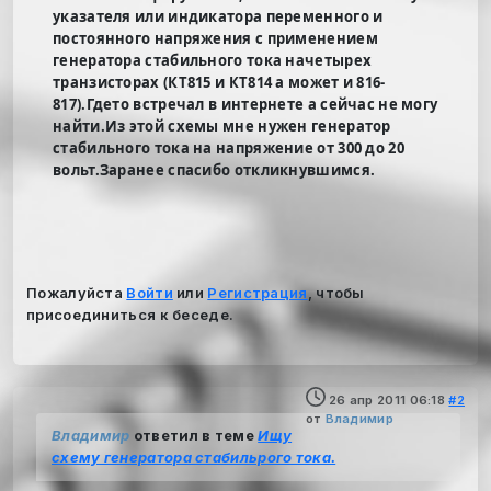
указателя или индикатора переменного и
постоянного напряжения с применением
генератора стабильного тока начетырех
транзисторах (КТ815 и КТ814 а может и 816-
817).Гдето встречал в интернете а сейчас не могу
найти.Из этой схемы мне нужен генератор
стабильного тока на напряжение от 300 до 20
вольт.Заранее спасибо откликнувшимся.
Пожалуйста
Войти
или
Регистрация
, чтобы
присоединиться к беседе.
26 апр 2011 06:18
#2
от
Владимир
Владимир
ответил в теме
Ищу
схему генератора стабильрого тока.