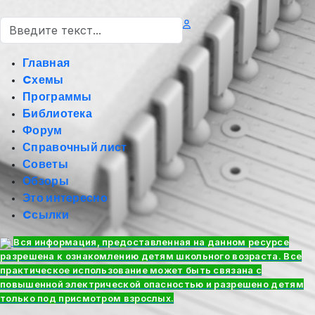
Поиск
Главная
Cхемы
Программы
Библиотека
Форум
Справочный лист
Советы
Обзоры
Это интересно
Cсылки
Вся информация, предоставленная на данном ресурсе
разрешена к ознакомлению детям школьного возраста. Все
практическое использование может быть связана с
повышенной электрической опасностью и разрешено детям
только под присмотром взрослых.