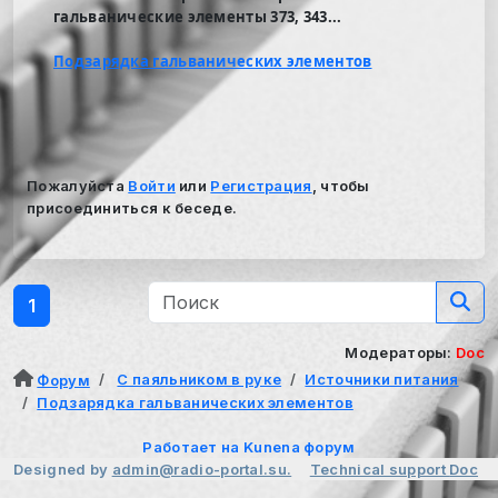
гальванические элементы 373, 343...
Подзарядка гальванических элементов
Пожалуйста
Войти
или
Регистрация
, чтобы
присоединиться к беседе.
1
Модераторы:
Doc
С паяльником в руке
Источники питания
Форум
Подзарядка гальванических элементов
Работает на
Kunena форум
Designed by
admin@radio-portal.su.
Technical support
Doc