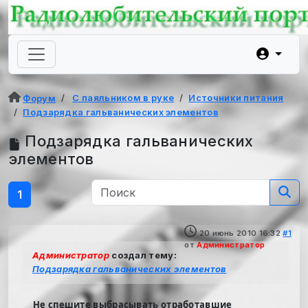
С паяльником в руке
Источники питания
Форум
Подзарядка гальванических элементов
Подзарядка гальванических
элементов
1
20 июнь 2010 16:32
#1
от
Администратор
Администратор
создал тему:
Подзарядка гальванических элементов
Не спешите выбрасывать отработавшие