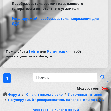
Преобразователь состоит из задающего
генератора и однотактного усилителя...
Регулируемый преобразователь напряжения для
ЛДС
Пожалуйста
Войти
или
Регистрация
, чтобы
присоединиться к беседе.
1
Модераторы:
Doc
С паяльником в руке
Источники питания
Форум
Регулируемый преобразователь напряжения для ЛДС
Работает на
Kunena форум