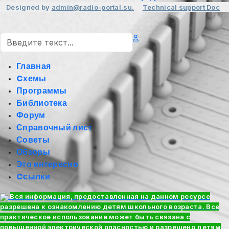
Designed by
admin@radio-portal.su.
Technical support
Doc
Поиск
Главная
Cхемы
Программы
Библиотека
Форум
Справочный лист
Советы
Обзоры
Это интересно
Cсылки
Вся информация, предоставленная на данном ресурсе
разрешена к ознакомлению детям школьного возраста. Все
практическое использование может быть связана с
повышенной электрической опасностью и разрешено детям