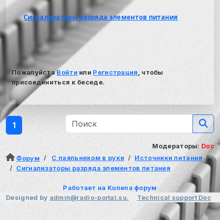
Сигнализаторы разряда элементов питания
Пожалуйста
Войти
или
Регистрация
, чтобы
присоединиться к беседе.
1
Модераторы:
Doc
С паяльником в руке
Источники питания
Форум
Сигнализаторы разряда элементов питания
Работает на
Kunena форум
Designed by
admin@radio-portal.su.
Technical support
Doc