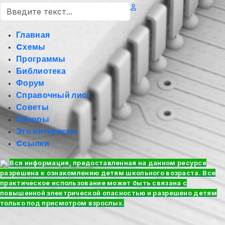
Поиск
Главная
Cхемы
Программы
Библиотека
Форум
Справочный лист
Советы
Обзоры
Это интересно
Cсылки
Вся информация, предоставленная на данном ресурсе
разрешена к ознакомлению детям школьного возраста. Все
практическое использование может быть связана с
повышенной электрической опасностью и разрешено детям
только под присмотром взрослых.