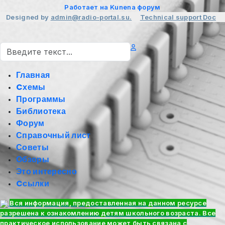
Работает на
Kunena форум
Designed by
admin@radio-portal.su.
Technical support
Doc
Поиск
Главная
Cхемы
Программы
Библиотека
Форум
Справочный лист
Советы
Обзоры
Это интересно
Cсылки
Вся информация, предоставленная на данном ресурсе
разрешена к ознакомлению детям школьного возраста. Все
практическое использование может быть связана с