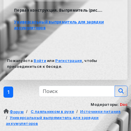
Первая конструкция. Выпрямитель (рис....
Универсальный выпрямитель для зарядки
аккумуляторов
Пожалуйста
Войти
или
Регистрация
, чтобы
присоединиться к беседе.
1
Модераторы:
Doc
С паяльником в руке
Источники питания
Форум
Универсальный выпрямитель для зарядки
аккумуляторов