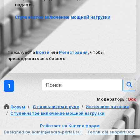
подачи...
Ступенчатое включение мощной нагрузки
Пожалуйста
Войти
или
Регистрация
, чтобы
присоединиться к беседе.
1
Модераторы:
Doc
С паяльником в руке
Источники питания
Форум
Ступенчатое включение мощной нагрузки
Работает на
Kunena форум
Designed by
admin@radio-portal.su.
Technical support
Doc