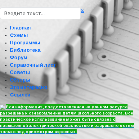
Поиск
Главная
Cхемы
Программы
Библиотека
Форум
Справочный лист
Советы
Обзоры
Это интересно
Cсылки
Вся информация, предоставленная на данном ресурсе
разрешена к ознакомлению детям школьного возраста. Все
практическое использование может быть связана с
повышенной электрической опасностью и разрешено детям
только под присмотром взрослых.