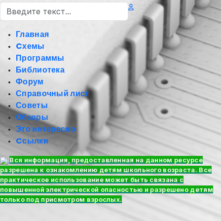
Поиск
Главная
Cхемы
Программы
Библиотека
Форум
Справочный лист
Советы
Обзоры
Это интересно
Cсылки
Вся информация, предоставленная на данном ресурсе
разрешена к ознакомлению детям школьного возраста. Все
практическое использование может быть связана с
повышенной электрической опасностью и разрешено детям
только под присмотром взрослых.