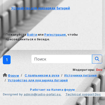
Устройство для подзаряда батарей
Пожалуйста
Войти
или
Регистрация
, чтобы
присоединиться к беседе.
1
Модераторы:
Doc
С паяльником в руке
Источники питания
Форум
Устройство для подзаряда батарей
Работает на
Kunena форум
Designed by
admin@radio-portal.su.
Technical support
Doc