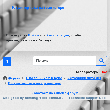
Регулятор тока на тринисторе
Пожалуйста
Войти
или
Регистрация
, чтобы
присоединиться к беседе.
1
Модераторы:
Doc
С паяльником в руке
Источники питания
Форум
Регулятор тока на тринисторе
Работает на
Kunena форум
Designed by
admin@radio-portal.su.
Technical support
Doc