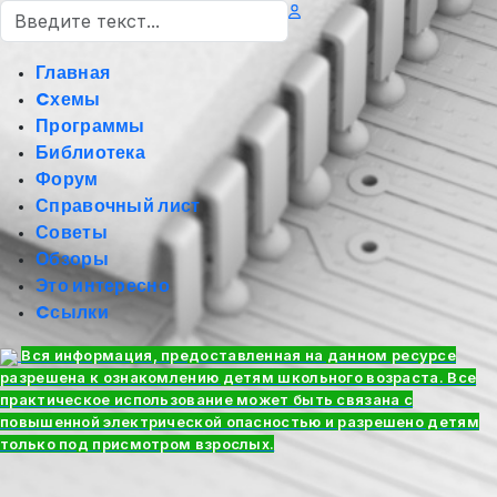
Поиск
Главная
Cхемы
Программы
Библиотека
Форум
Справочный лист
Советы
Обзоры
Это интересно
Cсылки
Вся информация, предоставленная на данном ресурсе
разрешена к ознакомлению детям школьного возраста. Все
практическое использование может быть связана с
повышенной электрической опасностью и разрешено детям
только под присмотром взрослых.