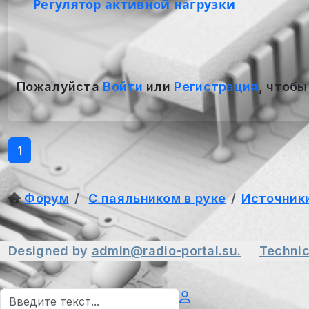
Регулятор активной нагрузки
Пожалуйста
Войти
или
Регистрация
, чтобы
1
Форум
С паяльником в руке
Источник
Designed by
admin@radio-portal.su.
Technic
Поиск