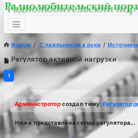
Форум
С паяльником в руке
Источник
Регулятор активной нагрузки
1
Администратор
создал тему:
Регулятор а
Ниже представлена схема регулятора...