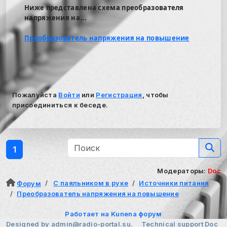
Ниже представлена схема преобразователя
напряжения на...
Преобразователь напряжения на повышение
Пожалуйста
Войти
или
Регистрация
, чтобы
присоединиться к беседе.
1
Модераторы:
Doc
С паяльником в руке
Источники питания
Форум
Преобразователь напряжения на повышение
Работает на
Kunena форум
Designed by
admin@radio-portal.su.
Technical support
Doc