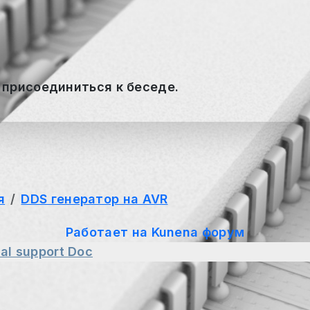
 присоединиться к беседе.
я
DDS генератор на AVR
Работает на
Kunena форум
al support
Doc