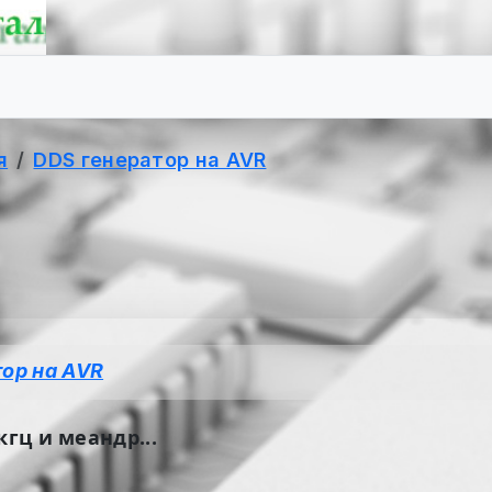
я
DDS генератор на AVR
тор на AVR
гц и меандр...