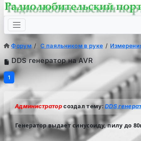
Форум
С паяльником в руке
Измерени
DDS генератор на AVR
1
Администратор
создал тему:
DDS генера
Генератор выдает синусоиду, пилу до 80к