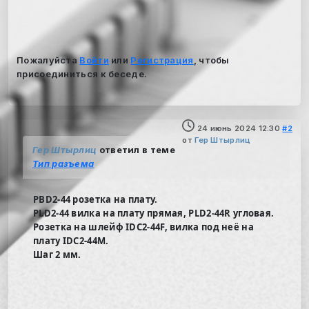
Пожалуйста
Войти
или
Регистрация
, чтобы
присоединиться к беседе.
24 июнь 2024 12:30
#2
от
Гер Штырлиц
Гер Штырлиц
ответил в теме
Тип разъема
PBD2-44 розетка на плату.
PLD2-44 вилка на плату прямая, PLD2-44R угловая.
Розетка на шлейф IDC2-44F, вилка под неё на
плату IDC2-44M.
Шаг 2 мм.