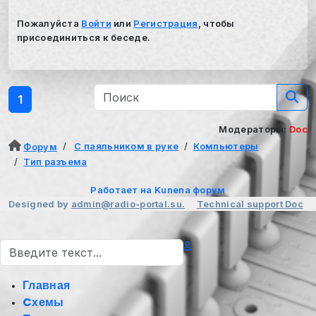
Пожалуйста
Войти
или
Регистрация
, чтобы
присоединиться к беседе.
1
Модераторы:
Doc
С паяльником в руке
Компьютеры
Форум
Тип разъема
Работает на
Kunena форум
Designed by
admin@radio-portal.su.
Technical support
Doc
Поиск
Главная
Cхемы